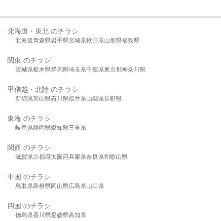
北海道・東北 のチラシ
北海道
青森県
岩手県
宮城県
秋田県
山形県
福島県
関東 のチラシ
茨城県
栃木県
群馬県
埼玉県
千葉県
東京都
神奈川県
甲信越・北陸 のチラシ
新潟県
富山県
石川県
福井県
山梨県
長野県
東海 のチラシ
岐阜県
静岡県
愛知県
三重県
関西 のチラシ
滋賀県
京都府
大阪府
兵庫県
奈良県
和歌山県
中国 のチラシ
鳥取県
島根県
岡山県
広島県
山口県
四国 のチラシ
徳島県
香川県
愛媛県
高知県