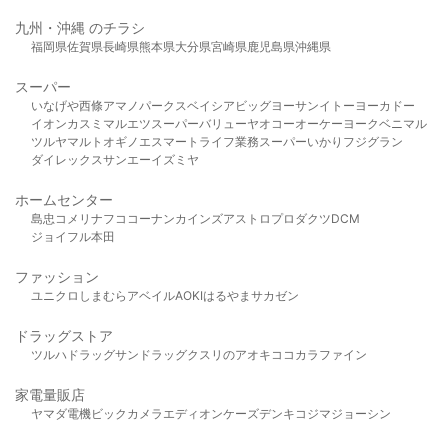
九州・沖縄 のチラシ
福岡県
佐賀県
長崎県
熊本県
大分県
宮崎県
鹿児島県
沖縄県
スーパー
いなげや
西條
アマノパークス
ベイシア
ビッグヨーサン
イトーヨーカドー
イオン
カスミ
マルエツ
スーパーバリュー
ヤオコー
オーケー
ヨークベニマル
ツルヤ
マルト
オギノ
エスマート
ライフ
業務スーパー
いかり
フジグラン
ダイレックス
サンエー
イズミヤ
ホームセンター
島忠
コメリ
ナフコ
コーナン
カインズ
アストロプロダクツ
DCM
ジョイフル本田
ファッション
ユニクロ
しまむら
アベイル
AOKI
はるやま
サカゼン
ドラッグストア
ツルハドラッグ
サンドラッグ
クスリのアオキ
ココカラファイン
家電量販店
ヤマダ電機
ビックカメラ
エディオン
ケーズデンキ
コジマ
ジョーシン