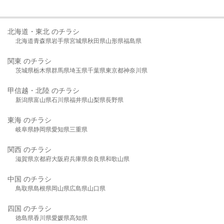
北海道・東北 のチラシ
北海道
青森県
岩手県
宮城県
秋田県
山形県
福島県
関東 のチラシ
茨城県
栃木県
群馬県
埼玉県
千葉県
東京都
神奈川県
甲信越・北陸 のチラシ
新潟県
富山県
石川県
福井県
山梨県
長野県
東海 のチラシ
岐阜県
静岡県
愛知県
三重県
関西 のチラシ
滋賀県
京都府
大阪府
兵庫県
奈良県
和歌山県
中国 のチラシ
鳥取県
島根県
岡山県
広島県
山口県
四国 のチラシ
徳島県
香川県
愛媛県
高知県