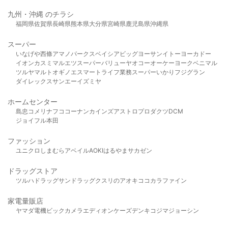
九州・沖縄 のチラシ
福岡県
佐賀県
長崎県
熊本県
大分県
宮崎県
鹿児島県
沖縄県
スーパー
いなげや
西條
アマノパークス
ベイシア
ビッグヨーサン
イトーヨーカドー
イオン
カスミ
マルエツ
スーパーバリュー
ヤオコー
オーケー
ヨークベニマル
ツルヤ
マルト
オギノ
エスマート
ライフ
業務スーパー
いかり
フジグラン
ダイレックス
サンエー
イズミヤ
ホームセンター
島忠
コメリ
ナフコ
コーナン
カインズ
アストロプロダクツ
DCM
ジョイフル本田
ファッション
ユニクロ
しまむら
アベイル
AOKI
はるやま
サカゼン
ドラッグストア
ツルハドラッグ
サンドラッグ
クスリのアオキ
ココカラファイン
家電量販店
ヤマダ電機
ビックカメラ
エディオン
ケーズデンキ
コジマ
ジョーシン