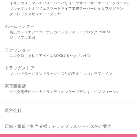
イオン
カスミ
マルエツ
スーパーバリュー
ヤオコー
オーケー
ヨークベニマル
ツルヤ
マルト
オギノ
エスマート
ライフ
業務スーパー
いかり
フジグラン
ダイレックス
サンエー
イズミヤ
ホームセンター
島忠
コメリ
ナフコ
コーナン
カインズ
アストロプロダクツ
DCM
ジョイフル本田
ファッション
ユニクロ
しまむら
アベイル
AOKI
はるやま
サカゼン
ドラッグストア
ツルハドラッグ
サンドラッグ
クスリのアオキ
ココカラファイン
家電量販店
ヤマダ電機
ビックカメラ
エディオン
ケーズデンキ
コジマ
ジョーシン
運営会社
店舗・販促ご担当者様：チラシプラスサービスのご案内