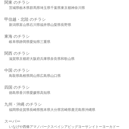
関東 のチラシ
茨城県
栃木県
群馬県
埼玉県
千葉県
東京都
神奈川県
甲信越・北陸 のチラシ
新潟県
富山県
石川県
福井県
山梨県
長野県
東海 のチラシ
岐阜県
静岡県
愛知県
三重県
関西 のチラシ
滋賀県
京都府
大阪府
兵庫県
奈良県
和歌山県
中国 のチラシ
鳥取県
島根県
岡山県
広島県
山口県
四国 のチラシ
徳島県
香川県
愛媛県
高知県
九州・沖縄 のチラシ
福岡県
佐賀県
長崎県
熊本県
大分県
宮崎県
鹿児島県
沖縄県
スーパー
いなげや
西條
アマノパークス
ベイシア
ビッグヨーサン
イトーヨーカドー