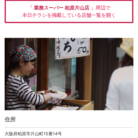
「
業務スーパー
柏原片山店
」周辺で
本日チラシを掲載している店舗一覧を開く
住所
大阪府柏原市片山町15番14号