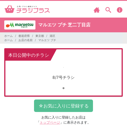
マルエツ プチ
芝二丁目店
ホーム
都道府県
東京都
港区
ホーム
お店の名前
マルエツ プチ
本日公開中のチラシ
8/7号チラシ
お気に入りに登録したお店は
「
トップページ
」に表示されます。