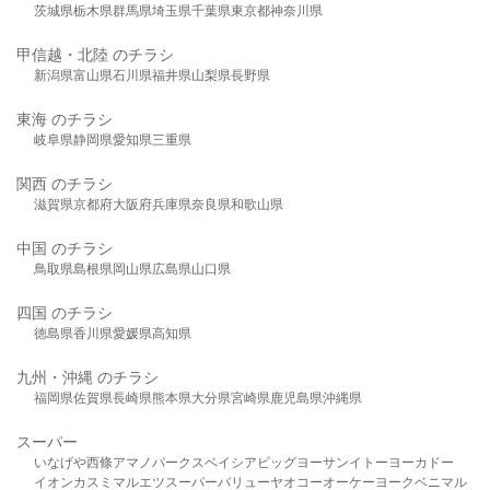
茨城県
栃木県
群馬県
埼玉県
千葉県
東京都
神奈川県
甲信越・北陸 のチラシ
新潟県
富山県
石川県
福井県
山梨県
長野県
東海 のチラシ
岐阜県
静岡県
愛知県
三重県
関西 のチラシ
滋賀県
京都府
大阪府
兵庫県
奈良県
和歌山県
中国 のチラシ
鳥取県
島根県
岡山県
広島県
山口県
四国 のチラシ
徳島県
香川県
愛媛県
高知県
九州・沖縄 のチラシ
福岡県
佐賀県
長崎県
熊本県
大分県
宮崎県
鹿児島県
沖縄県
スーパー
いなげや
西條
アマノパークス
ベイシア
ビッグヨーサン
イトーヨーカドー
イオン
カスミ
マルエツ
スーパーバリュー
ヤオコー
オーケー
ヨークベニマル