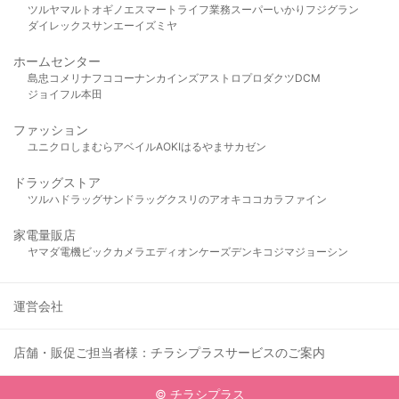
ツルヤ
マルト
オギノ
エスマート
ライフ
業務スーパー
いかり
フジグラン
ダイレックス
サンエー
イズミヤ
ホームセンター
島忠
コメリ
ナフコ
コーナン
カインズ
アストロプロダクツ
DCM
ジョイフル本田
ファッション
ユニクロ
しまむら
アベイル
AOKI
はるやま
サカゼン
ドラッグストア
ツルハドラッグ
サンドラッグ
クスリのアオキ
ココカラファイン
家電量販店
ヤマダ電機
ビックカメラ
エディオン
ケーズデンキ
コジマ
ジョーシン
運営会社
店舗・販促ご担当者様：チラシプラスサービスのご案内
© チラシプラス