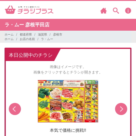
ラ・ムー
彦根平田店
ホーム
都道府県
滋賀県
彦根市
ホーム
お店の名前
ラ・ムー
本日公開中のチラシ
画像はイメージです。
画像をクリックするとチラシが開きます。
本気で価格に挑戦!!