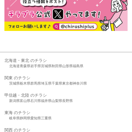
北海道・東北 のチラシ
北海道
青森県
岩手県
宮城県
秋田県
山形県
福島県
関東 のチラシ
茨城県
栃木県
群馬県
埼玉県
千葉県
東京都
神奈川県
甲信越・北陸 のチラシ
新潟県
富山県
石川県
福井県
山梨県
長野県
東海 のチラシ
岐阜県
静岡県
愛知県
三重県
関西 のチラシ