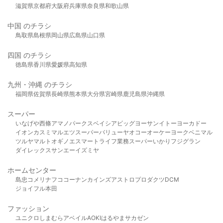
滋賀県
京都府
大阪府
兵庫県
奈良県
和歌山県
中国 のチラシ
鳥取県
島根県
岡山県
広島県
山口県
四国 のチラシ
徳島県
香川県
愛媛県
高知県
九州・沖縄 のチラシ
福岡県
佐賀県
長崎県
熊本県
大分県
宮崎県
鹿児島県
沖縄県
スーパー
いなげや
西條
アマノパークス
ベイシア
ビッグヨーサン
イトーヨーカドー
イオン
カスミ
マルエツ
スーパーバリュー
ヤオコー
オーケー
ヨークベニマル
ツルヤ
マルト
オギノ
エスマート
ライフ
業務スーパー
いかり
フジグラン
ダイレックス
サンエー
イズミヤ
ホームセンター
島忠
コメリ
ナフコ
コーナン
カインズ
アストロプロダクツ
DCM
ジョイフル本田
ファッション
ユニクロ
しまむら
アベイル
AOKI
はるやま
サカゼン