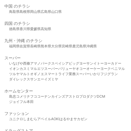
中国 のチラシ
鳥取県
島根県
岡山県
広島県
山口県
四国 のチラシ
徳島県
香川県
愛媛県
高知県
九州・沖縄 のチラシ
福岡県
佐賀県
長崎県
熊本県
大分県
宮崎県
鹿児島県
沖縄県
スーパー
いなげや
西條
アマノパークス
ベイシア
ビッグヨーサン
イトーヨーカドー
イオン
カスミ
マルエツ
スーパーバリュー
ヤオコー
オーケー
ヨークベニマル
ツルヤ
マルト
オギノ
エスマート
ライフ
業務スーパー
いかり
フジグラン
ダイレックス
サンエー
イズミヤ
ホームセンター
島忠
コメリ
ナフコ
コーナン
カインズ
アストロプロダクツ
DCM
ジョイフル本田
ファッション
ユニクロ
しまむら
アベイル
AOKI
はるやま
サカゼン
ドラッグストア