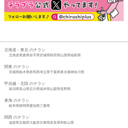
北海道・東北 のチラシ
北海道
青森県
岩手県
宮城県
秋田県
山形県
福島県
関東 のチラシ
茨城県
栃木県
群馬県
埼玉県
千葉県
東京都
神奈川県
甲信越・北陸 のチラシ
新潟県
富山県
石川県
福井県
山梨県
長野県
東海 のチラシ
岐阜県
静岡県
愛知県
三重県
関西 のチラシ
滋賀県
京都府
大阪府
兵庫県
奈良県
和歌山県