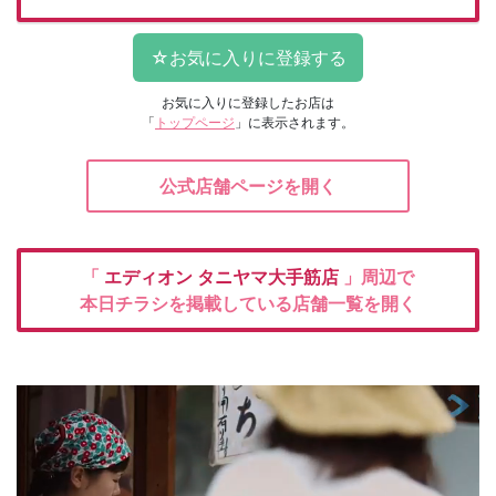
お気に入りに登録したお店は
「
トップページ
」に表示されます。
公式店舗ページを開く
「
エディオン
タニヤマ大手筋店
」周辺で
本日チラシを掲載している店舗一覧を開く