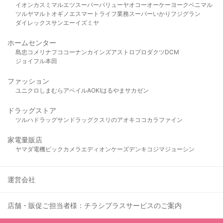
イオン
カスミ
マルエツ
スーパーバリュー
ヤオコー
オーケー
ヨークベニマル
ツルヤ
マルト
オギノ
エスマート
ライフ
業務スーパー
いかり
フジグラン
ダイレックス
サンエー
イズミヤ
ホームセンター
島忠
コメリ
ナフコ
コーナン
カインズ
アストロプロダクツ
DCM
ジョイフル本田
ファッション
ユニクロ
しまむら
アベイル
AOKI
はるやま
サカゼン
ドラッグストア
ツルハドラッグ
サンドラッグ
クスリのアオキ
ココカラファイン
家電量販店
ヤマダ電機
ビックカメラ
エディオン
ケーズデンキ
コジマ
ジョーシン
運営会社
店舗・販促ご担当者様：チラシプラスサービスのご案内