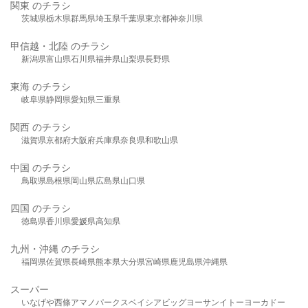
関東 のチラシ
茨城県
栃木県
群馬県
埼玉県
千葉県
東京都
神奈川県
甲信越・北陸 のチラシ
新潟県
富山県
石川県
福井県
山梨県
長野県
東海 のチラシ
岐阜県
静岡県
愛知県
三重県
関西 のチラシ
滋賀県
京都府
大阪府
兵庫県
奈良県
和歌山県
中国 のチラシ
鳥取県
島根県
岡山県
広島県
山口県
四国 のチラシ
徳島県
香川県
愛媛県
高知県
九州・沖縄 のチラシ
福岡県
佐賀県
長崎県
熊本県
大分県
宮崎県
鹿児島県
沖縄県
スーパー
いなげや
西條
アマノパークス
ベイシア
ビッグヨーサン
イトーヨーカドー