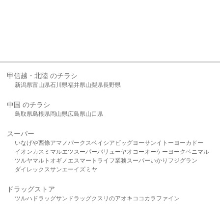
甲信越・北陸 のチラシ
新潟県
富山県
石川県
福井県
山梨県
長野県
中国 のチラシ
鳥取県
島根県
岡山県
広島県
山口県
スーパー
いなげや
西條
アマノパークス
ベイシア
ビッグヨーサン
イトーヨーカドー
イオン
カスミ
マルエツ
スーパーバリュー
ヤオコー
オーケー
ヨークベニマル
ツルヤ
マルト
オギノ
エスマート
ライフ
業務スーパー
いかり
フジグラン
ダイレックス
サンエー
イズミヤ
ドラッグストア
ツルハドラッグ
サンドラッグ
クスリのアオキ
ココカラファイン