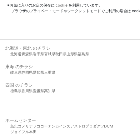
※お気に入りのお店の保存に
cookie
を利用しています。
ブラウザのプライベートモードやシークレットモードでご利用の場合は coo
北海道・東北 のチラシ
北海道
青森県
岩手県
宮城県
秋田県
山形県
福島県
東海 のチラシ
岐阜県
静岡県
愛知県
三重県
四国 のチラシ
徳島県
香川県
愛媛県
高知県
ホームセンター
島忠
コメリ
ナフコ
コーナン
カインズ
アストロプロダクツ
DCM
ジョイフル本田