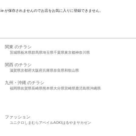
kie が保存されませんのでお店をお気に入りに登録できません。
関東 のチラシ
茨城県
栃木県
群馬県
埼玉県
千葉県
東京都
神奈川県
関西 のチラシ
滋賀県
京都府
大阪府
兵庫県
奈良県
和歌山県
九州・沖縄 のチラシ
福岡県
佐賀県
長崎県
熊本県
大分県
宮崎県
鹿児島県
沖縄県
ファッション
ユニクロ
しまむら
アベイル
AOKI
はるやま
サカゼン