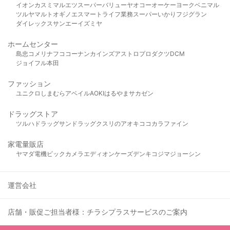
イオン
カスミ
マルエツ
スーパーバリュー
ヤオコー
オーケー
ヨークベニマル
ツルヤ
マルト
オギノ
エスマート
ライフ
業務スーパー
いかり
フジグラン
ダイレックス
サンエー
イズミヤ
ホームセンター
島忠
コメリ
ナフコ
コーナン
カインズ
アストロプロダクツ
DCM
ジョイフル本田
ファッション
ユニクロ
しまむら
アベイル
AOKI
はるやま
サカゼン
ドラッグストア
ツルハドラッグ
サンドラッグ
クスリのアオキ
ココカラファイン
家電量販店
ヤマダ電機
ビックカメラ
エディオン
ケーズデンキ
コジマ
ジョーシン
運営会社
店舗・販促ご担当者様：チラシプラスサービスのご案内