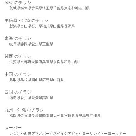
関東 のチラシ
茨城県
栃木県
群馬県
埼玉県
千葉県
東京都
神奈川県
甲信越・北陸 のチラシ
新潟県
富山県
石川県
福井県
山梨県
長野県
東海 のチラシ
岐阜県
静岡県
愛知県
三重県
関西 のチラシ
滋賀県
京都府
大阪府
兵庫県
奈良県
和歌山県
中国 のチラシ
鳥取県
島根県
岡山県
広島県
山口県
四国 のチラシ
徳島県
香川県
愛媛県
高知県
九州・沖縄 のチラシ
福岡県
佐賀県
長崎県
熊本県
大分県
宮崎県
鹿児島県
沖縄県
スーパー
いなげや
西條
アマノパークス
ベイシア
ビッグヨーサン
イトーヨーカドー