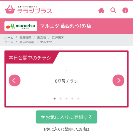
マルエツ
葛西ｸﾘｰﾝﾀｳﾝ店
ホーム
都道府県
東京都
江戸川区
ホーム
お店の名前
マルエツ
本日公開中のチラシ
8/7号チラシ
お気に入りに登録したお店は