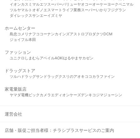
イオン
カスミ
マルエツ
スーパーバリュー
ヤオコー
オーケー
ヨークベニマル
ツルヤ
マルト
オギノ
エスマート
ライフ
業務スーパー
いかり
フジグラン
ダイレックス
サンエー
イズミヤ
ホームセンター
島忠
コメリ
ナフコ
コーナン
カインズ
アストロプロダクツ
DCM
ジョイフル本田
ファッション
ユニクロ
しまむら
アベイル
AOKI
はるやま
サカゼン
ドラッグストア
ツルハドラッグ
サンドラッグ
クスリのアオキ
ココカラファイン
家電量販店
ヤマダ電機
ビックカメラ
エディオン
ケーズデンキ
コジマ
ジョーシン
運営会社
店舗・販促ご担当者様：チラシプラスサービスのご案内