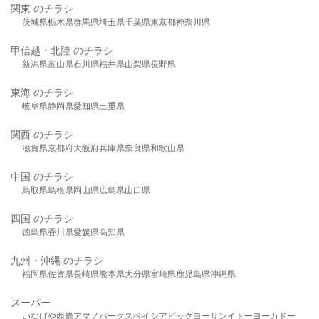
関東 のチラシ
茨城県
栃木県
群馬県
埼玉県
千葉県
東京都
神奈川県
甲信越・北陸 のチラシ
新潟県
富山県
石川県
福井県
山梨県
長野県
東海 のチラシ
岐阜県
静岡県
愛知県
三重県
関西 のチラシ
滋賀県
京都府
大阪府
兵庫県
奈良県
和歌山県
中国 のチラシ
鳥取県
島根県
岡山県
広島県
山口県
四国 のチラシ
徳島県
香川県
愛媛県
高知県
九州・沖縄 のチラシ
福岡県
佐賀県
長崎県
熊本県
大分県
宮崎県
鹿児島県
沖縄県
スーパー
いなげや
西條
アマノパークス
ベイシア
ビッグヨーサン
イトーヨーカドー