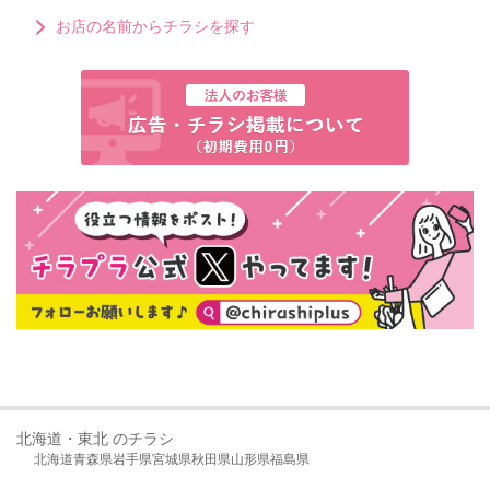
お店の名前からチラシを探す
北海道・東北 のチラシ
北海道
青森県
岩手県
宮城県
秋田県
山形県
福島県