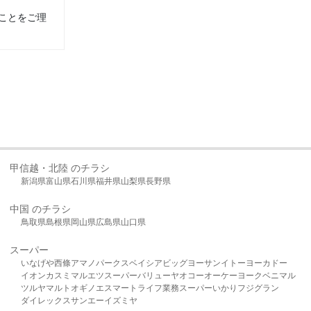
ことをご理
甲信越・北陸 のチラシ
新潟県
富山県
石川県
福井県
山梨県
長野県
中国 のチラシ
鳥取県
島根県
岡山県
広島県
山口県
スーパー
いなげや
西條
アマノパークス
ベイシア
ビッグヨーサン
イトーヨーカドー
イオン
カスミ
マルエツ
スーパーバリュー
ヤオコー
オーケー
ヨークベニマル
ツルヤ
マルト
オギノ
エスマート
ライフ
業務スーパー
いかり
フジグラン
ダイレックス
サンエー
イズミヤ