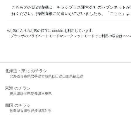
こちらのお店の情報は、チラシプラス運営会社のセブンネットが
解ください。掲載情報に間違いがございましたら、「
こちら
」よ
※お気に入りのお店の保存に
cookie
を利用しています。
ブラウザのプライベートモードやシークレットモードでご利用の場合は coo
北海道・東北 のチラシ
北海道
青森県
岩手県
宮城県
秋田県
山形県
福島県
東海 のチラシ
岐阜県
静岡県
愛知県
三重県
四国 のチラシ
徳島県
香川県
愛媛県
高知県