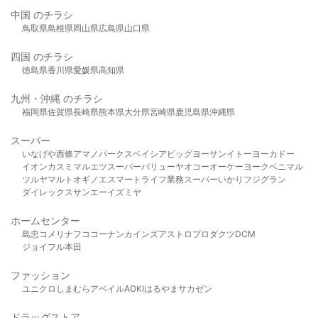
中国 のチラシ
鳥取県
島根県
岡山県
広島県
山口県
四国 のチラシ
徳島県
香川県
愛媛県
高知県
九州・沖縄 のチラシ
福岡県
佐賀県
長崎県
熊本県
大分県
宮崎県
鹿児島県
沖縄県
スーパー
いなげや
西條
アマノパークス
ベイシア
ビッグヨーサン
イトーヨーカドー
イオン
カスミ
マルエツ
スーパーバリュー
ヤオコー
オーケー
ヨークベニマル
ツルヤ
マルト
オギノ
エスマート
ライフ
業務スーパー
いかり
フジグラン
ダイレックス
サンエー
イズミヤ
ホームセンター
島忠
コメリ
ナフコ
コーナン
カインズ
アストロプロダクツ
DCM
ジョイフル本田
ファッション
ユニクロ
しまむら
アベイル
AOKI
はるやま
サカゼン
ドラッグストア