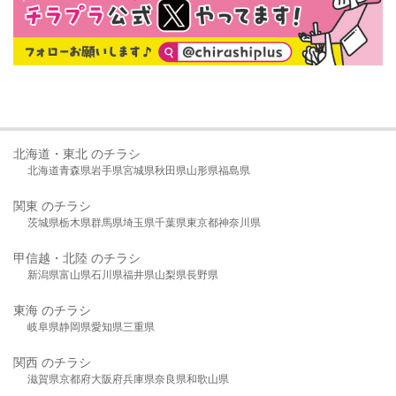
北海道・東北 のチラシ
北海道
青森県
岩手県
宮城県
秋田県
山形県
福島県
関東 のチラシ
茨城県
栃木県
群馬県
埼玉県
千葉県
東京都
神奈川県
甲信越・北陸 のチラシ
新潟県
富山県
石川県
福井県
山梨県
長野県
東海 のチラシ
岐阜県
静岡県
愛知県
三重県
関西 のチラシ
滋賀県
京都府
大阪府
兵庫県
奈良県
和歌山県