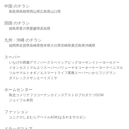
中国 のチラシ
鳥取県
島根県
岡山県
広島県
山口県
四国 のチラシ
徳島県
香川県
愛媛県
高知県
九州・沖縄 のチラシ
福岡県
佐賀県
長崎県
熊本県
大分県
宮崎県
鹿児島県
沖縄県
スーパー
いなげや
西條
アマノパークス
ベイシア
ビッグヨーサン
イトーヨーカドー
イオン
カスミ
マルエツ
スーパーバリュー
ヤオコー
オーケー
ヨークベニマル
ツルヤ
マルト
オギノ
エスマート
ライフ
業務スーパー
いかり
フジグラン
ダイレックス
サンエー
イズミヤ
ホームセンター
島忠
コメリ
ナフコ
コーナン
カインズ
アストロプロダクツ
DCM
ジョイフル本田
ファッション
ユニクロ
しまむら
アベイル
AOKI
はるやま
サカゼン
ドラッグストア