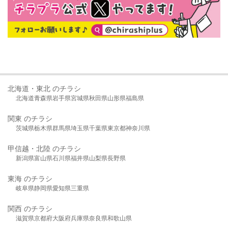
北海道・東北 のチラシ
北海道
青森県
岩手県
宮城県
秋田県
山形県
福島県
関東 のチラシ
茨城県
栃木県
群馬県
埼玉県
千葉県
東京都
神奈川県
甲信越・北陸 のチラシ
新潟県
富山県
石川県
福井県
山梨県
長野県
東海 のチラシ
岐阜県
静岡県
愛知県
三重県
関西 のチラシ
滋賀県
京都府
大阪府
兵庫県
奈良県
和歌山県