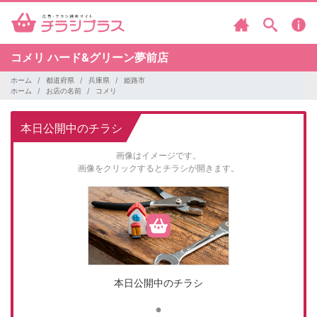
コメリ
ハード&グリーン夢前店
ホーム
都道府県
兵庫県
姫路市
ホーム
お店の名前
コメリ
本日公開中のチラシ
画像はイメージです。
画像をクリックするとチラシが開きます。
本日公開中のチラシ