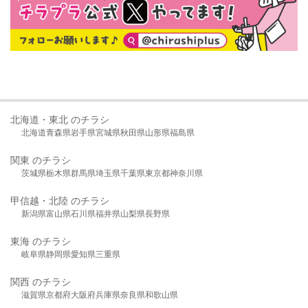
北海道・東北 のチラシ
北海道
青森県
岩手県
宮城県
秋田県
山形県
福島県
関東 のチラシ
茨城県
栃木県
群馬県
埼玉県
千葉県
東京都
神奈川県
甲信越・北陸 のチラシ
新潟県
富山県
石川県
福井県
山梨県
長野県
東海 のチラシ
岐阜県
静岡県
愛知県
三重県
関西 のチラシ
滋賀県
京都府
大阪府
兵庫県
奈良県
和歌山県