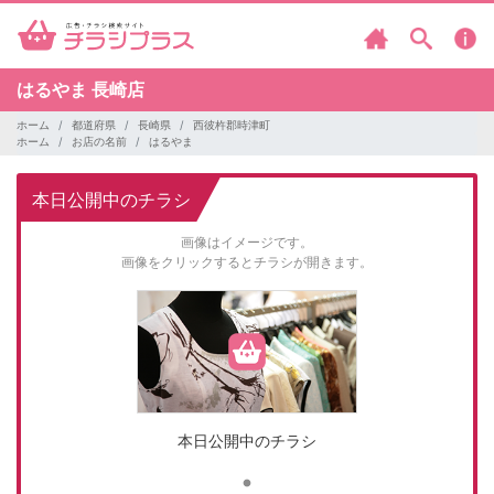
はるやま
長崎店
ホーム
都道府県
長崎県
西彼杵郡時津町
ホーム
お店の名前
はるやま
本日公開中のチラシ
画像はイメージです。
画像をクリックするとチラシが開きます。
本日公開中のチラシ