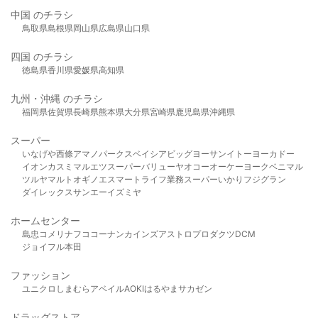
中国 のチラシ
鳥取県
島根県
岡山県
広島県
山口県
四国 のチラシ
徳島県
香川県
愛媛県
高知県
九州・沖縄 のチラシ
福岡県
佐賀県
長崎県
熊本県
大分県
宮崎県
鹿児島県
沖縄県
スーパー
いなげや
西條
アマノパークス
ベイシア
ビッグヨーサン
イトーヨーカドー
イオン
カスミ
マルエツ
スーパーバリュー
ヤオコー
オーケー
ヨークベニマル
ツルヤ
マルト
オギノ
エスマート
ライフ
業務スーパー
いかり
フジグラン
ダイレックス
サンエー
イズミヤ
ホームセンター
島忠
コメリ
ナフコ
コーナン
カインズ
アストロプロダクツ
DCM
ジョイフル本田
ファッション
ユニクロ
しまむら
アベイル
AOKI
はるやま
サカゼン
ドラッグストア