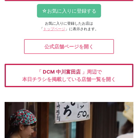
お気に入りに登録したお店は
「
トップページ
」に表示されます。
公式店舗ページを開く
「
DCM
中川富田店
」周辺で
本日チラシを掲載している店舗一覧を開く