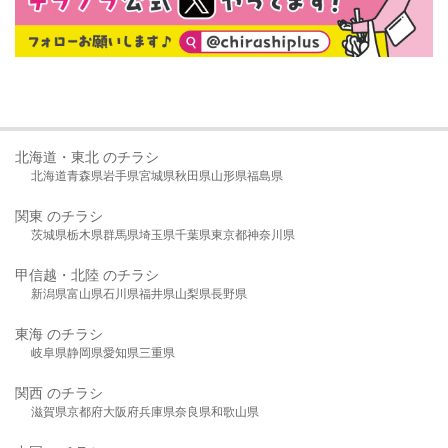
北海道・東北 のチラシ
北海道
青森県
岩手県
宮城県
秋田県
山形県
福島県
関東 のチラシ
茨城県
栃木県
群馬県
埼玉県
千葉県
東京都
神奈川県
甲信越・北陸 のチラシ
新潟県
富山県
石川県
福井県
山梨県
長野県
東海 のチラシ
岐阜県
静岡県
愛知県
三重県
関西 のチラシ
滋賀県
京都府
大阪府
兵庫県
奈良県
和歌山県