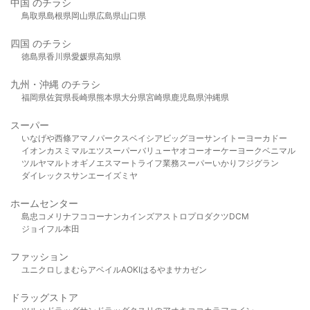
中国 のチラシ
鳥取県
島根県
岡山県
広島県
山口県
四国 のチラシ
徳島県
香川県
愛媛県
高知県
九州・沖縄 のチラシ
福岡県
佐賀県
長崎県
熊本県
大分県
宮崎県
鹿児島県
沖縄県
スーパー
いなげや
西條
アマノパークス
ベイシア
ビッグヨーサン
イトーヨーカドー
イオン
カスミ
マルエツ
スーパーバリュー
ヤオコー
オーケー
ヨークベニマル
ツルヤ
マルト
オギノ
エスマート
ライフ
業務スーパー
いかり
フジグラン
ダイレックス
サンエー
イズミヤ
ホームセンター
島忠
コメリ
ナフコ
コーナン
カインズ
アストロプロダクツ
DCM
ジョイフル本田
ファッション
ユニクロ
しまむら
アベイル
AOKI
はるやま
サカゼン
ドラッグストア