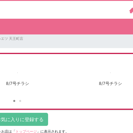
ルエツ 天王町店
8/7号チラシ
8/7号チラシ
たお店は
「
トップページ
」に表示されます。