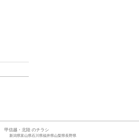
甲信越・北陸 のチラシ
新潟県
富山県
石川県
福井県
山梨県
長野県