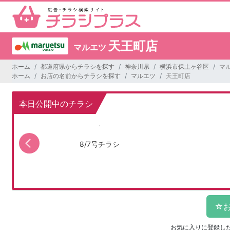
天王町店
マルエツ
ホーム
都道府県からチラシを探す
神奈川県
横浜市保土ヶ谷区
マ
ホーム
お店の名前からチラシを探す
マルエツ
天王町店
本日公開中のチラシ
8/7号チラシ
お気に入りに登録し