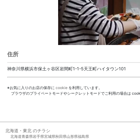
住所
神奈川県横浜市保土ヶ谷区岩間町1-1-5天王町ハイタウン101
※お気に入りのお店の保存に
cookie
を利用しています。
ブラウザのプライベートモードやシークレットモードでご利用の場合は coo
北海道・東北 のチラシ
北海道
青森県
岩手県
宮城県
秋田県
山形県
福島県