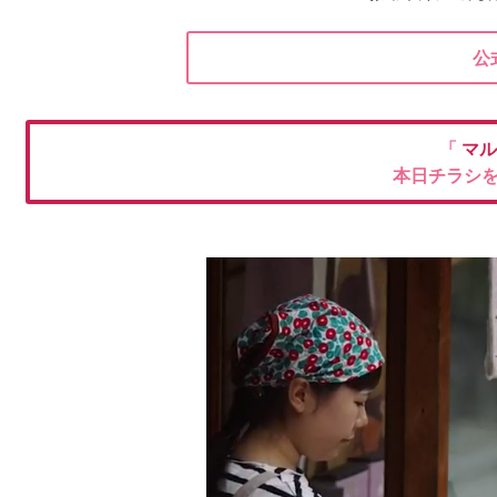
公
「
マル
本日チラシ