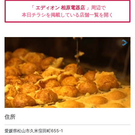
「
エディオン
相原電器店
」周辺で
本日チラシを掲載している店舗一覧を開く
住所
愛媛県松山市久米窪田町655-1