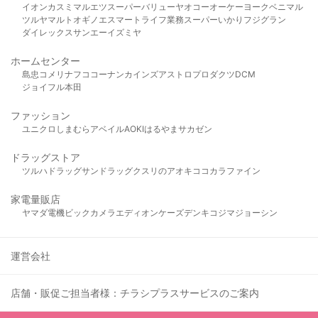
イオン
カスミ
マルエツ
スーパーバリュー
ヤオコー
オーケー
ヨークベニマル
ツルヤ
マルト
オギノ
エスマート
ライフ
業務スーパー
いかり
フジグラン
ダイレックス
サンエー
イズミヤ
ホームセンター
島忠
コメリ
ナフコ
コーナン
カインズ
アストロプロダクツ
DCM
ジョイフル本田
ファッション
ユニクロ
しまむら
アベイル
AOKI
はるやま
サカゼン
ドラッグストア
ツルハドラッグ
サンドラッグ
クスリのアオキ
ココカラファイン
家電量販店
ヤマダ電機
ビックカメラ
エディオン
ケーズデンキ
コジマ
ジョーシン
運営会社
店舗・販促ご担当者様：チラシプラスサービスのご案内