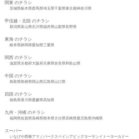
関東 のチラシ
茨城県
栃木県
群馬県
埼玉県
千葉県
東京都
神奈川県
甲信越・北陸 のチラシ
新潟県
富山県
石川県
福井県
山梨県
長野県
東海 のチラシ
岐阜県
静岡県
愛知県
三重県
関西 のチラシ
滋賀県
京都府
大阪府
兵庫県
奈良県
和歌山県
中国 のチラシ
鳥取県
島根県
岡山県
広島県
山口県
四国 のチラシ
徳島県
香川県
愛媛県
高知県
九州・沖縄 のチラシ
福岡県
佐賀県
長崎県
熊本県
大分県
宮崎県
鹿児島県
沖縄県
スーパー
いなげや
西條
アマノパークス
ベイシア
ビッグヨーサン
イトーヨーカドー