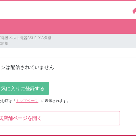
電機 ベスト電器SSLE･X六角橋
六角橋
ラシは配信されていません
たお店は
「
トップページ
」に表示されます。
式店舗ページを開く