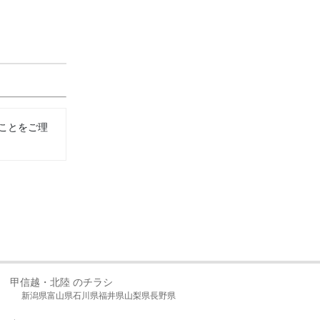
ことをご理
甲信越・北陸 のチラシ
新潟県
富山県
石川県
福井県
山梨県
長野県