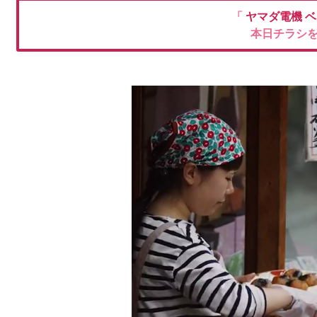
「
ヤマダ電機
ベ
本日チラシ