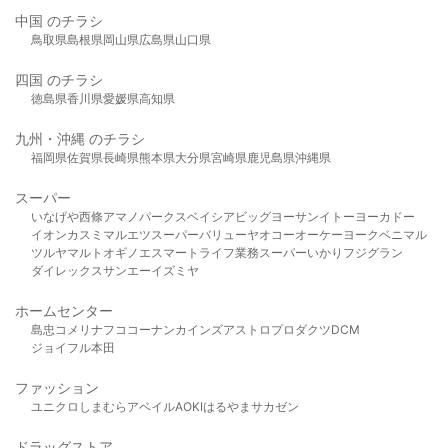
中国 のチラシ
鳥取県
島根県
岡山県
広島県
山口県
四国 のチラシ
徳島県
香川県
愛媛県
高知県
九州・沖縄 のチラシ
福岡県
佐賀県
長崎県
熊本県
大分県
宮崎県
鹿児島県
沖縄県
スーパー
いなげや
西條
アマノパークス
ベイシア
ビッグヨーサン
イトーヨーカドー
イオン
カスミ
マルエツ
スーパーバリュー
ヤオコー
オーケー
ヨークベニマル
ツルヤ
マルト
オギノ
エスマート
ライフ
業務スーパー
いかり
フジグラン
ダイレックス
サンエー
イズミヤ
ホームセンター
島忠
コメリ
ナフコ
コーナン
カインズ
アストロプロダクツ
DCM
ジョイフル本田
ファッション
ユニクロ
しまむら
アベイル
AOKI
はるやま
サカゼン
ドラッグストア