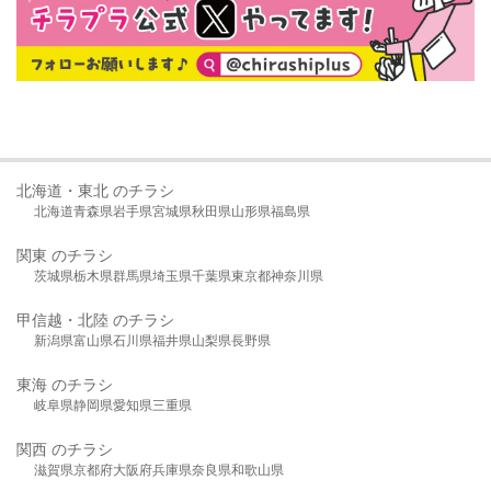
北海道・東北 のチラシ
北海道
青森県
岩手県
宮城県
秋田県
山形県
福島県
関東 のチラシ
茨城県
栃木県
群馬県
埼玉県
千葉県
東京都
神奈川県
甲信越・北陸 のチラシ
新潟県
富山県
石川県
福井県
山梨県
長野県
東海 のチラシ
岐阜県
静岡県
愛知県
三重県
関西 のチラシ
滋賀県
京都府
大阪府
兵庫県
奈良県
和歌山県