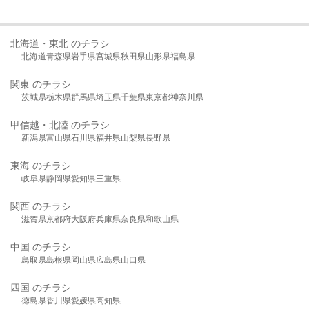
北海道・東北 のチラシ
北海道
青森県
岩手県
宮城県
秋田県
山形県
福島県
関東 のチラシ
茨城県
栃木県
群馬県
埼玉県
千葉県
東京都
神奈川県
甲信越・北陸 のチラシ
新潟県
富山県
石川県
福井県
山梨県
長野県
東海 のチラシ
岐阜県
静岡県
愛知県
三重県
関西 のチラシ
滋賀県
京都府
大阪府
兵庫県
奈良県
和歌山県
中国 のチラシ
鳥取県
島根県
岡山県
広島県
山口県
四国 のチラシ
徳島県
香川県
愛媛県
高知県