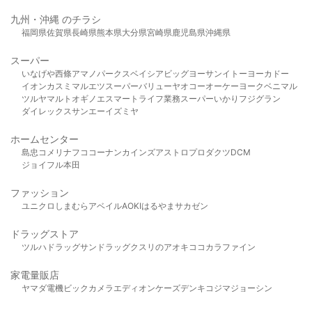
九州・沖縄 のチラシ
福岡県
佐賀県
長崎県
熊本県
大分県
宮崎県
鹿児島県
沖縄県
スーパー
いなげや
西條
アマノパークス
ベイシア
ビッグヨーサン
イトーヨーカドー
イオン
カスミ
マルエツ
スーパーバリュー
ヤオコー
オーケー
ヨークベニマル
ツルヤ
マルト
オギノ
エスマート
ライフ
業務スーパー
いかり
フジグラン
ダイレックス
サンエー
イズミヤ
ホームセンター
島忠
コメリ
ナフコ
コーナン
カインズ
アストロプロダクツ
DCM
ジョイフル本田
ファッション
ユニクロ
しまむら
アベイル
AOKI
はるやま
サカゼン
ドラッグストア
ツルハドラッグ
サンドラッグ
クスリのアオキ
ココカラファイン
家電量販店
ヤマダ電機
ビックカメラ
エディオン
ケーズデンキ
コジマ
ジョーシン