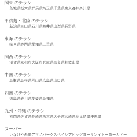
関東 のチラシ
茨城県
栃木県
群馬県
埼玉県
千葉県
東京都
神奈川県
甲信越・北陸 のチラシ
新潟県
富山県
石川県
福井県
山梨県
長野県
東海 のチラシ
岐阜県
静岡県
愛知県
三重県
関西 のチラシ
滋賀県
京都府
大阪府
兵庫県
奈良県
和歌山県
中国 のチラシ
鳥取県
島根県
岡山県
広島県
山口県
四国 のチラシ
徳島県
香川県
愛媛県
高知県
九州・沖縄 のチラシ
福岡県
佐賀県
長崎県
熊本県
大分県
宮崎県
鹿児島県
沖縄県
スーパー
いなげや
西條
アマノパークス
ベイシア
ビッグヨーサン
イトーヨーカドー