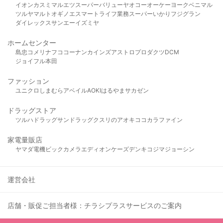
イオン
カスミ
マルエツ
スーパーバリュー
ヤオコー
オーケー
ヨークベニマル
ツルヤ
マルト
オギノ
エスマート
ライフ
業務スーパー
いかり
フジグラン
ダイレックス
サンエー
イズミヤ
ホームセンター
島忠
コメリ
ナフコ
コーナン
カインズ
アストロプロダクツ
DCM
ジョイフル本田
ファッション
ユニクロ
しまむら
アベイル
AOKI
はるやま
サカゼン
ドラッグストア
ツルハドラッグ
サンドラッグ
クスリのアオキ
ココカラファイン
家電量販店
ヤマダ電機
ビックカメラ
エディオン
ケーズデンキ
コジマ
ジョーシン
運営会社
店舗・販促ご担当者様：チラシプラスサービスのご案内