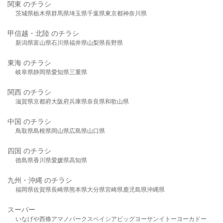
関東 のチラシ
茨城県
栃木県
群馬県
埼玉県
千葉県
東京都
神奈川県
甲信越・北陸 のチラシ
新潟県
富山県
石川県
福井県
山梨県
長野県
東海 のチラシ
岐阜県
静岡県
愛知県
三重県
関西 のチラシ
滋賀県
京都府
大阪府
兵庫県
奈良県
和歌山県
中国 のチラシ
鳥取県
島根県
岡山県
広島県
山口県
四国 のチラシ
徳島県
香川県
愛媛県
高知県
九州・沖縄 のチラシ
福岡県
佐賀県
長崎県
熊本県
大分県
宮崎県
鹿児島県
沖縄県
スーパー
いなげや
西條
アマノパークス
ベイシア
ビッグヨーサン
イトーヨーカドー