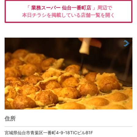
「
業務スーパー
仙台一番町店
」周辺で
本日チラシを掲載している店舗一覧を開く
住所
宮城県仙台市青葉区一番町4-9-18TICビルB1F