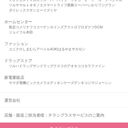
ツルヤ
マルト
オギノ
エスマート
ライフ
業務スーパー
いかり
フジグラン
ダイレックス
サンエー
イズミヤ
ホームセンター
島忠
コメリ
ナフコ
コーナン
カインズ
アストロプロダクツ
DCM
ジョイフル本田
ファッション
ユニクロ
しまむら
アベイル
AOKI
はるやま
サカゼン
ドラッグストア
ツルハドラッグ
サンドラッグ
クスリのアオキ
ココカラファイン
家電量販店
ヤマダ電機
ビックカメラ
エディオン
ケーズデンキ
コジマ
ジョーシン
運営会社
店舗・販促ご担当者様：チラシプラスサービスのご案内