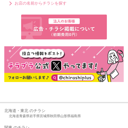
お店の名前からチラシを探す
北海道・東北 のチラシ
北海道
青森県
岩手県
宮城県
秋田県
山形県
福島県
関東 のチラシ