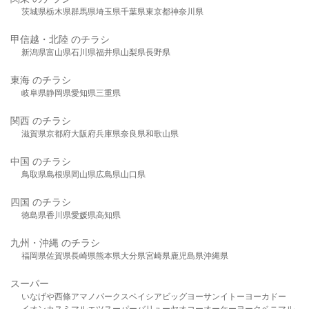
茨城県
栃木県
群馬県
埼玉県
千葉県
東京都
神奈川県
甲信越・北陸 のチラシ
新潟県
富山県
石川県
福井県
山梨県
長野県
東海 のチラシ
岐阜県
静岡県
愛知県
三重県
関西 のチラシ
滋賀県
京都府
大阪府
兵庫県
奈良県
和歌山県
中国 のチラシ
鳥取県
島根県
岡山県
広島県
山口県
四国 のチラシ
徳島県
香川県
愛媛県
高知県
九州・沖縄 のチラシ
福岡県
佐賀県
長崎県
熊本県
大分県
宮崎県
鹿児島県
沖縄県
スーパー
いなげや
西條
アマノパークス
ベイシア
ビッグヨーサン
イトーヨーカドー
イオン
カスミ
マルエツ
スーパーバリュー
ヤオコー
オーケー
ヨークベニマル