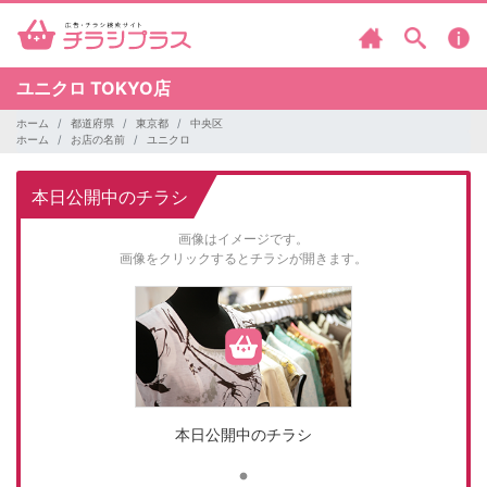
ユニクロ
TOKYO店
ホーム
都道府県
東京都
中央区
ホーム
お店の名前
ユニクロ
本日公開中のチラシ
画像はイメージです。
画像をクリックするとチラシが開きます。
本日公開中のチラシ