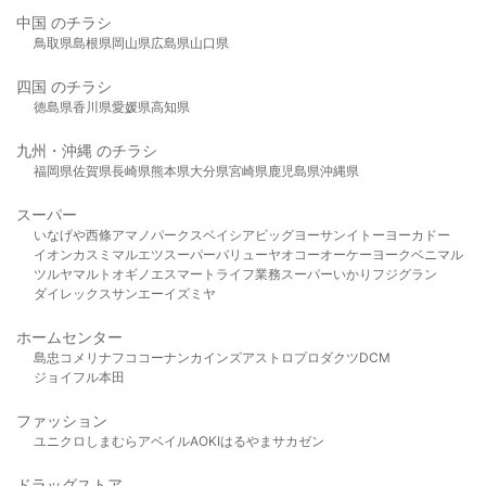
中国 のチラシ
鳥取県
島根県
岡山県
広島県
山口県
四国 のチラシ
徳島県
香川県
愛媛県
高知県
九州・沖縄 のチラシ
福岡県
佐賀県
長崎県
熊本県
大分県
宮崎県
鹿児島県
沖縄県
スーパー
いなげや
西條
アマノパークス
ベイシア
ビッグヨーサン
イトーヨーカドー
イオン
カスミ
マルエツ
スーパーバリュー
ヤオコー
オーケー
ヨークベニマル
ツルヤ
マルト
オギノ
エスマート
ライフ
業務スーパー
いかり
フジグラン
ダイレックス
サンエー
イズミヤ
ホームセンター
島忠
コメリ
ナフコ
コーナン
カインズ
アストロプロダクツ
DCM
ジョイフル本田
ファッション
ユニクロ
しまむら
アベイル
AOKI
はるやま
サカゼン
ドラッグストア