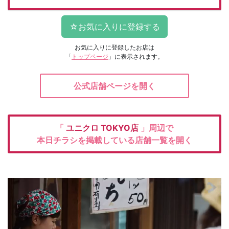
お気に入りに登録したお店は
「
トップページ
」に表示されます。
公式店舗ページを開く
「
ユニクロ
TOKYO店
」周辺で
本日チラシを掲載している店舗一覧を開く