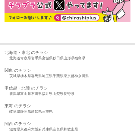
北海道・東北 のチラシ
北海道
青森県
岩手県
宮城県
秋田県
山形県
福島県
関東 のチラシ
茨城県
栃木県
群馬県
埼玉県
千葉県
東京都
神奈川県
甲信越・北陸 のチラシ
新潟県
富山県
石川県
福井県
山梨県
長野県
東海 のチラシ
岐阜県
静岡県
愛知県
三重県
関西 のチラシ
滋賀県
京都府
大阪府
兵庫県
奈良県
和歌山県