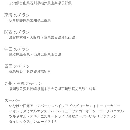
新潟県
富山県
石川県
福井県
山梨県
長野県
東海 のチラシ
岐阜県
静岡県
愛知県
三重県
関西 のチラシ
滋賀県
京都府
大阪府
兵庫県
奈良県
和歌山県
中国 のチラシ
鳥取県
島根県
岡山県
広島県
山口県
四国 のチラシ
徳島県
香川県
愛媛県
高知県
九州・沖縄 のチラシ
福岡県
佐賀県
長崎県
熊本県
大分県
宮崎県
鹿児島県
沖縄県
スーパー
いなげや
西條
アマノパークス
ベイシア
ビッグヨーサン
イトーヨーカドー
イオン
カスミ
マルエツ
スーパーバリュー
ヤオコー
オーケー
ヨークベニマル
ツルヤ
マルト
オギノ
エスマート
ライフ
業務スーパー
いかり
フジグラン
ダイレックス
サンエー
イズミヤ