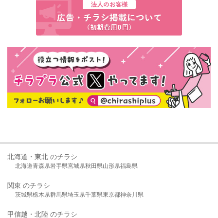
北海道・東北 のチラシ
北海道
青森県
岩手県
宮城県
秋田県
山形県
福島県
関東 のチラシ
茨城県
栃木県
群馬県
埼玉県
千葉県
東京都
神奈川県
甲信越・北陸 のチラシ