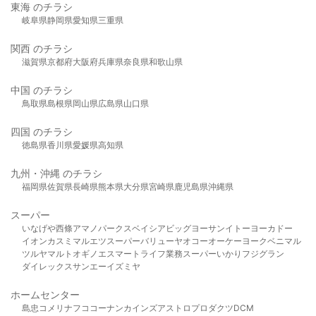
東海 のチラシ
岐阜県
静岡県
愛知県
三重県
関西 のチラシ
滋賀県
京都府
大阪府
兵庫県
奈良県
和歌山県
中国 のチラシ
鳥取県
島根県
岡山県
広島県
山口県
四国 のチラシ
徳島県
香川県
愛媛県
高知県
九州・沖縄 のチラシ
福岡県
佐賀県
長崎県
熊本県
大分県
宮崎県
鹿児島県
沖縄県
スーパー
いなげや
西條
アマノパークス
ベイシア
ビッグヨーサン
イトーヨーカドー
イオン
カスミ
マルエツ
スーパーバリュー
ヤオコー
オーケー
ヨークベニマル
ツルヤ
マルト
オギノ
エスマート
ライフ
業務スーパー
いかり
フジグラン
ダイレックス
サンエー
イズミヤ
ホームセンター
島忠
コメリ
ナフコ
コーナン
カインズ
アストロプロダクツ
DCM