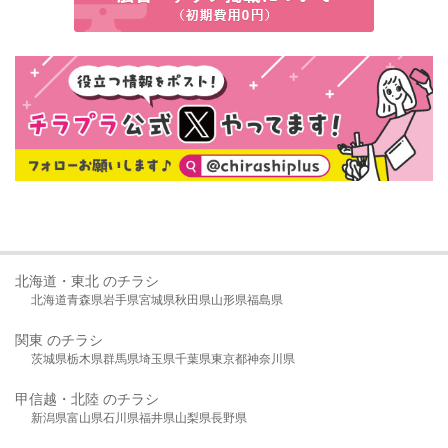
北海道・東北 のチラシ
北海道
青森県
岩手県
宮城県
秋田県
山形県
福島県
関東 のチラシ
茨城県
栃木県
群馬県
埼玉県
千葉県
東京都
神奈川県
甲信越・北陸 のチラシ
新潟県
富山県
石川県
福井県
山梨県
長野県