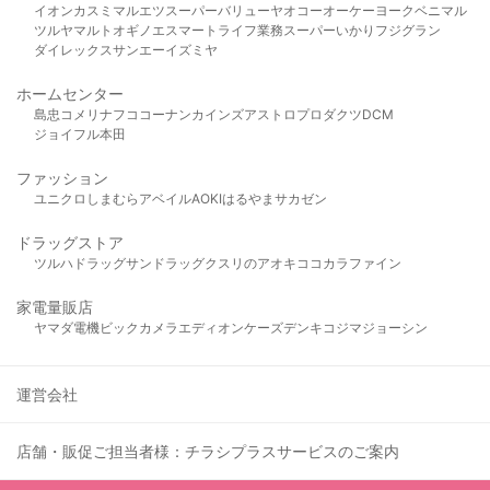
イオン
カスミ
マルエツ
スーパーバリュー
ヤオコー
オーケー
ヨークベニマル
ツルヤ
マルト
オギノ
エスマート
ライフ
業務スーパー
いかり
フジグラン
ダイレックス
サンエー
イズミヤ
ホームセンター
島忠
コメリ
ナフコ
コーナン
カインズ
アストロプロダクツ
DCM
ジョイフル本田
ファッション
ユニクロ
しまむら
アベイル
AOKI
はるやま
サカゼン
ドラッグストア
ツルハドラッグ
サンドラッグ
クスリのアオキ
ココカラファイン
家電量販店
ヤマダ電機
ビックカメラ
エディオン
ケーズデンキ
コジマ
ジョーシン
運営会社
店舗・販促ご担当者様：チラシプラスサービスのご案内