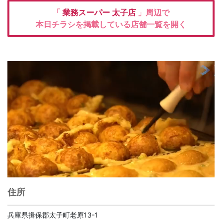
「
業務スーパー
太子店
」周辺で
本日チラシを掲載している店舗一覧を開く
住所
兵庫県揖保郡太子町老原13-1