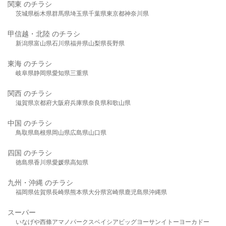
関東 のチラシ
茨城県
栃木県
群馬県
埼玉県
千葉県
東京都
神奈川県
甲信越・北陸 のチラシ
新潟県
富山県
石川県
福井県
山梨県
長野県
東海 のチラシ
岐阜県
静岡県
愛知県
三重県
関西 のチラシ
滋賀県
京都府
大阪府
兵庫県
奈良県
和歌山県
中国 のチラシ
鳥取県
島根県
岡山県
広島県
山口県
四国 のチラシ
徳島県
香川県
愛媛県
高知県
九州・沖縄 のチラシ
福岡県
佐賀県
長崎県
熊本県
大分県
宮崎県
鹿児島県
沖縄県
スーパー
いなげや
西條
アマノパークス
ベイシア
ビッグヨーサン
イトーヨーカドー