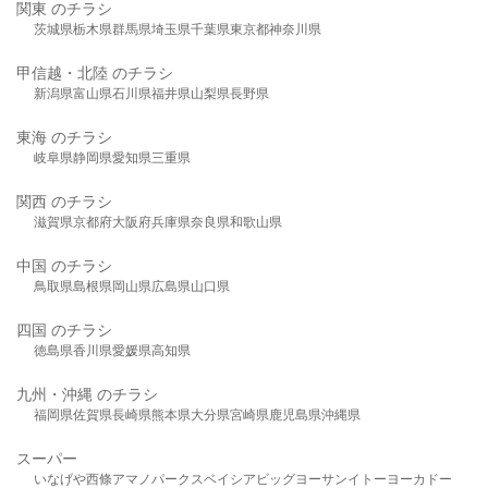
関東 のチラシ
茨城県
栃木県
群馬県
埼玉県
千葉県
東京都
神奈川県
甲信越・北陸 のチラシ
新潟県
富山県
石川県
福井県
山梨県
長野県
東海 のチラシ
岐阜県
静岡県
愛知県
三重県
関西 のチラシ
滋賀県
京都府
大阪府
兵庫県
奈良県
和歌山県
中国 のチラシ
鳥取県
島根県
岡山県
広島県
山口県
四国 のチラシ
徳島県
香川県
愛媛県
高知県
九州・沖縄 のチラシ
福岡県
佐賀県
長崎県
熊本県
大分県
宮崎県
鹿児島県
沖縄県
スーパー
いなげや
西條
アマノパークス
ベイシア
ビッグヨーサン
イトーヨーカドー