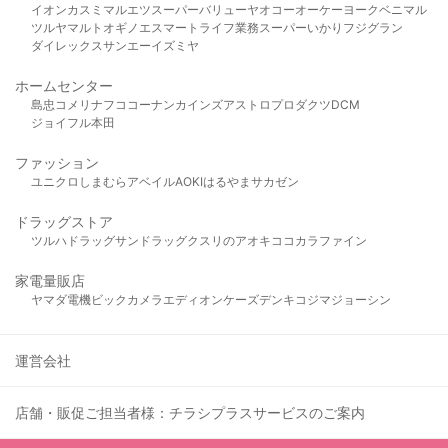
イオン
カスミ
マルエツ
スーパーバリュー
ヤオコー
オーケー
ヨークベニマル
ツルヤ
マルト
オギノ
エスマート
ライフ
業務スーパー
いかり
フジグラン
ダイレックス
サンエー
イズミヤ
ホームセンター
島忠
コメリ
ナフコ
コーナン
カインズ
アストロプロダクツ
DCM
ジョイフル本田
ファッション
ユニクロ
しまむら
アベイル
AOKI
はるやま
サカゼン
ドラッグストア
ツルハドラッグ
サンドラッグ
クスリのアオキ
ココカラファイン
家電量販店
ヤマダ電機
ビックカメラ
エディオン
ケーズデンキ
コジマ
ジョーシン
運営会社
店舗・販促ご担当者様：チラシプラスサービスのご案内