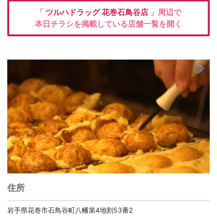
「
ツルハドラッグ
花巻石鳥谷店
」周辺で
本日チラシを掲載している店舗一覧を開く
住所
岩手県花巻市石鳥谷町八幡第4地割53番2