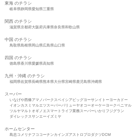
東海 のチラシ
岐阜県
静岡県
愛知県
三重県
関西 のチラシ
滋賀県
京都府
大阪府
兵庫県
奈良県
和歌山県
中国 のチラシ
鳥取県
島根県
岡山県
広島県
山口県
四国 のチラシ
徳島県
香川県
愛媛県
高知県
九州・沖縄 のチラシ
福岡県
佐賀県
長崎県
熊本県
大分県
宮崎県
鹿児島県
沖縄県
スーパー
いなげや
西條
アマノパークス
ベイシア
ビッグヨーサン
イトーヨーカドー
イオン
カスミ
マルエツ
スーパーバリュー
ヤオコー
オーケー
ヨークベニマル
ツルヤ
マルト
オギノ
エスマート
ライフ
業務スーパー
いかり
フジグラン
ダイレックス
サンエー
イズミヤ
ホームセンター
島忠
コメリ
ナフコ
コーナン
カインズ
アストロプロダクツ
DCM