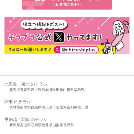
北海道・東北 のチラシ
北海道
青森県
岩手県
宮城県
秋田県
山形県
福島県
関東 のチラシ
茨城県
栃木県
群馬県
埼玉県
千葉県
東京都
神奈川県
甲信越・北陸 のチラシ
新潟県
富山県
石川県
福井県
山梨県
長野県