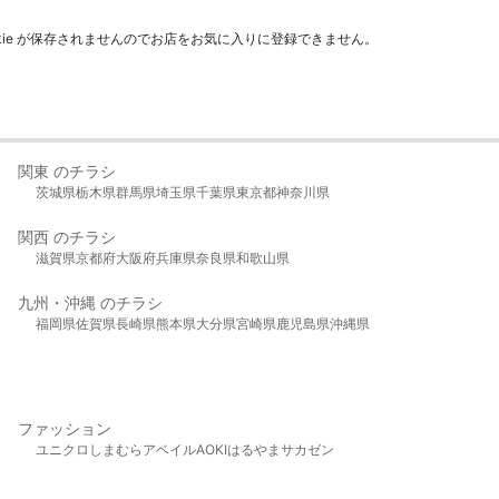
kie が保存されませんのでお店をお気に入りに登録できません。
関東 のチラシ
茨城県
栃木県
群馬県
埼玉県
千葉県
東京都
神奈川県
関西 のチラシ
滋賀県
京都府
大阪府
兵庫県
奈良県
和歌山県
九州・沖縄 のチラシ
福岡県
佐賀県
長崎県
熊本県
大分県
宮崎県
鹿児島県
沖縄県
ファッション
ユニクロ
しまむら
アベイル
AOKI
はるやま
サカゼン