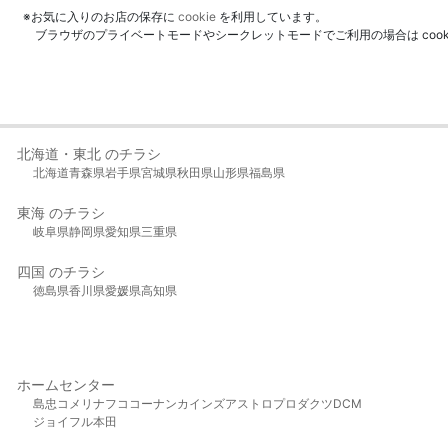
※お気に入りのお店の保存に
cookie
を利用しています。
ブラウザのプライベートモードやシークレットモードでご利用の場合は coo
北海道・東北 のチラシ
北海道
青森県
岩手県
宮城県
秋田県
山形県
福島県
東海 のチラシ
岐阜県
静岡県
愛知県
三重県
四国 のチラシ
徳島県
香川県
愛媛県
高知県
ホームセンター
島忠
コメリ
ナフコ
コーナン
カインズ
アストロプロダクツ
DCM
ジョイフル本田