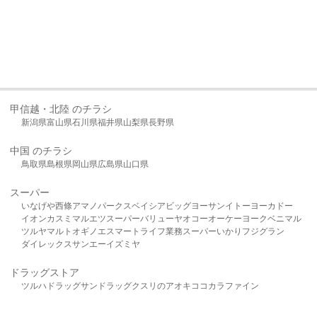
甲信越・北陸 のチラシ
新潟県
富山県
石川県
福井県
山梨県
長野県
中国 のチラシ
鳥取県
島根県
岡山県
広島県
山口県
スーパー
いなげや
西條
アマノパークス
ベイシア
ビッグヨーサン
イトーヨーカドー
イオン
カスミ
マルエツ
スーパーバリュー
ヤオコー
オーケー
ヨークベニマル
ツルヤ
マルト
オギノ
エスマート
ライフ
業務スーパー
いかり
フジグラン
ダイレックス
サンエー
イズミヤ
ドラッグストア
ツルハドラッグ
サンドラッグ
クスリのアオキ
ココカラファイン