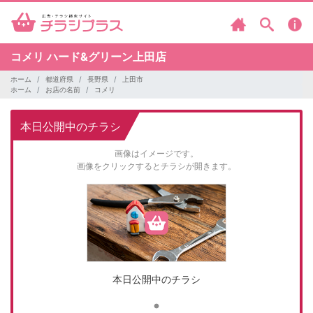
コメリ
ハード&グリーン上田店
ホーム
都道府県
長野県
上田市
ホーム
お店の名前
コメリ
本日公開中のチラシ
画像はイメージです。
画像をクリックするとチラシが開きます。
本日公開中のチラシ