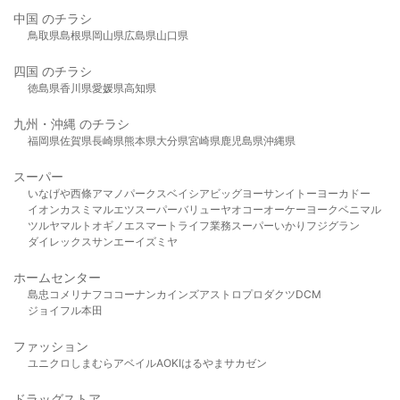
中国 のチラシ
鳥取県
島根県
岡山県
広島県
山口県
四国 のチラシ
徳島県
香川県
愛媛県
高知県
九州・沖縄 のチラシ
福岡県
佐賀県
長崎県
熊本県
大分県
宮崎県
鹿児島県
沖縄県
スーパー
いなげや
西條
アマノパークス
ベイシア
ビッグヨーサン
イトーヨーカドー
イオン
カスミ
マルエツ
スーパーバリュー
ヤオコー
オーケー
ヨークベニマル
ツルヤ
マルト
オギノ
エスマート
ライフ
業務スーパー
いかり
フジグラン
ダイレックス
サンエー
イズミヤ
ホームセンター
島忠
コメリ
ナフコ
コーナン
カインズ
アストロプロダクツ
DCM
ジョイフル本田
ファッション
ユニクロ
しまむら
アベイル
AOKI
はるやま
サカゼン
ドラッグストア