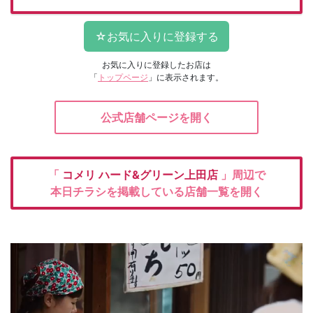
お気に入りに登録したお店は
「
トップページ
」に表示されます。
公式店舗ページを開く
「
コメリ
ハード&グリーン上田店
」周辺で
本日チラシを掲載している店舗一覧を開く