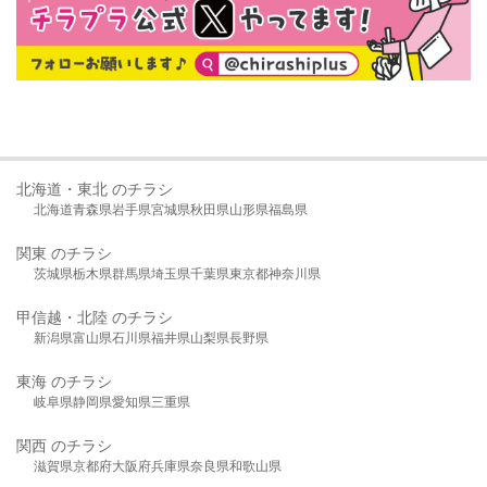
北海道・東北 のチラシ
北海道
青森県
岩手県
宮城県
秋田県
山形県
福島県
関東 のチラシ
茨城県
栃木県
群馬県
埼玉県
千葉県
東京都
神奈川県
甲信越・北陸 のチラシ
新潟県
富山県
石川県
福井県
山梨県
長野県
東海 のチラシ
岐阜県
静岡県
愛知県
三重県
関西 のチラシ
滋賀県
京都府
大阪府
兵庫県
奈良県
和歌山県