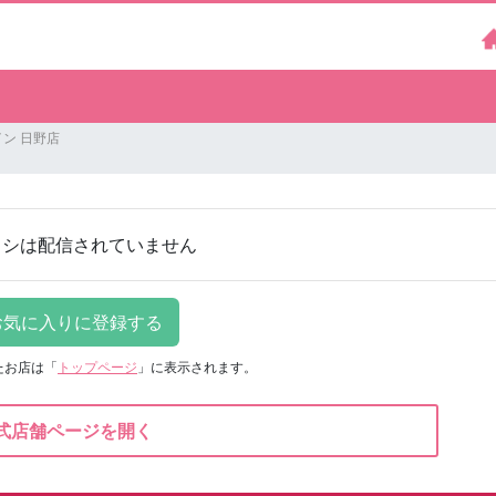
ン 日野店
ラシは配信されていません
たお店は
「
トップページ
」に表示されます。
式店舗ページを開く