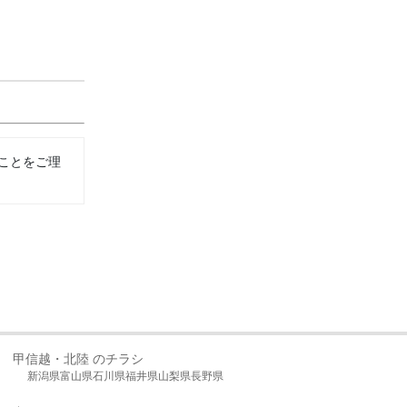
ことをご理
甲信越・北陸 のチラシ
新潟県
富山県
石川県
福井県
山梨県
長野県