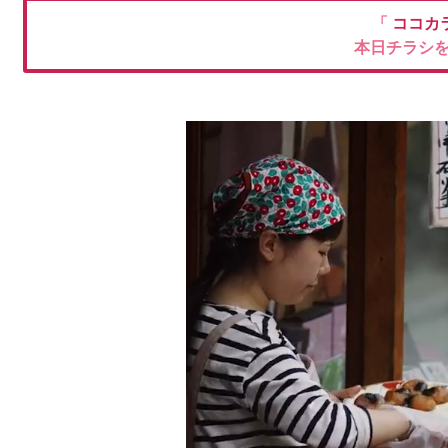
「
ココカ
本日チラシ