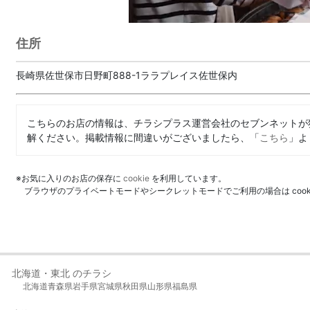
住所
長崎県佐世保市日野町888-1ララプレイス佐世保内
こちらのお店の情報は、チラシプラス運営会社のセブンネットが
解ください。掲載情報に間違いがございましたら、「
こちら
」よ
※お気に入りのお店の保存に
cookie
を利用しています。
ブラウザのプライベートモードやシークレットモードでご利用の場合は coo
北海道・東北 のチラシ
北海道
青森県
岩手県
宮城県
秋田県
山形県
福島県