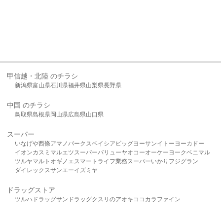
甲信越・北陸 のチラシ
新潟県
富山県
石川県
福井県
山梨県
長野県
中国 のチラシ
鳥取県
島根県
岡山県
広島県
山口県
スーパー
いなげや
西條
アマノパークス
ベイシア
ビッグヨーサン
イトーヨーカドー
イオン
カスミ
マルエツ
スーパーバリュー
ヤオコー
オーケー
ヨークベニマル
ツルヤ
マルト
オギノ
エスマート
ライフ
業務スーパー
いかり
フジグラン
ダイレックス
サンエー
イズミヤ
ドラッグストア
ツルハドラッグ
サンドラッグ
クスリのアオキ
ココカラファイン