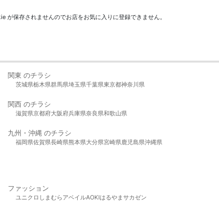
kie が保存されませんのでお店をお気に入りに登録できません。
関東 のチラシ
茨城県
栃木県
群馬県
埼玉県
千葉県
東京都
神奈川県
関西 のチラシ
滋賀県
京都府
大阪府
兵庫県
奈良県
和歌山県
九州・沖縄 のチラシ
福岡県
佐賀県
長崎県
熊本県
大分県
宮崎県
鹿児島県
沖縄県
ファッション
ユニクロ
しまむら
アベイル
AOKI
はるやま
サカゼン