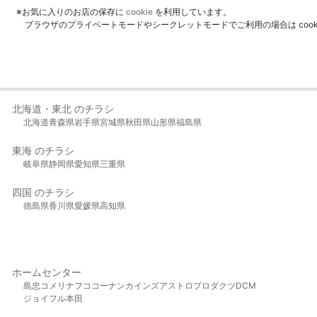
※お気に入りのお店の保存に
cookie
を利用しています。
ブラウザのプライベートモードやシークレットモードでご利用の場合は coo
北海道・東北 のチラシ
北海道
青森県
岩手県
宮城県
秋田県
山形県
福島県
東海 のチラシ
岐阜県
静岡県
愛知県
三重県
四国 のチラシ
徳島県
香川県
愛媛県
高知県
ホームセンター
島忠
コメリ
ナフコ
コーナン
カインズ
アストロプロダクツ
DCM
ジョイフル本田