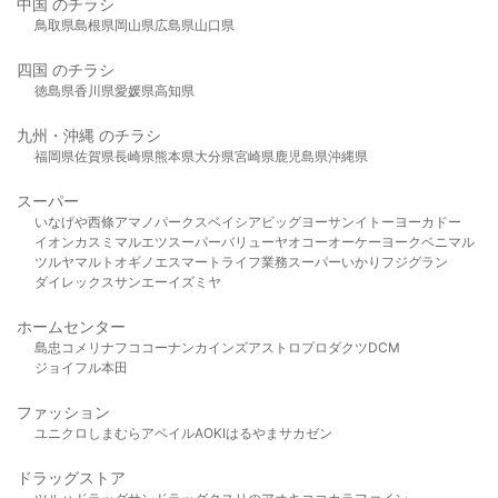
中国 のチラシ
鳥取県
島根県
岡山県
広島県
山口県
四国 のチラシ
徳島県
香川県
愛媛県
高知県
九州・沖縄 のチラシ
福岡県
佐賀県
長崎県
熊本県
大分県
宮崎県
鹿児島県
沖縄県
スーパー
いなげや
西條
アマノパークス
ベイシア
ビッグヨーサン
イトーヨーカドー
イオン
カスミ
マルエツ
スーパーバリュー
ヤオコー
オーケー
ヨークベニマル
ツルヤ
マルト
オギノ
エスマート
ライフ
業務スーパー
いかり
フジグラン
ダイレックス
サンエー
イズミヤ
ホームセンター
島忠
コメリ
ナフコ
コーナン
カインズ
アストロプロダクツ
DCM
ジョイフル本田
ファッション
ユニクロ
しまむら
アベイル
AOKI
はるやま
サカゼン
ドラッグストア