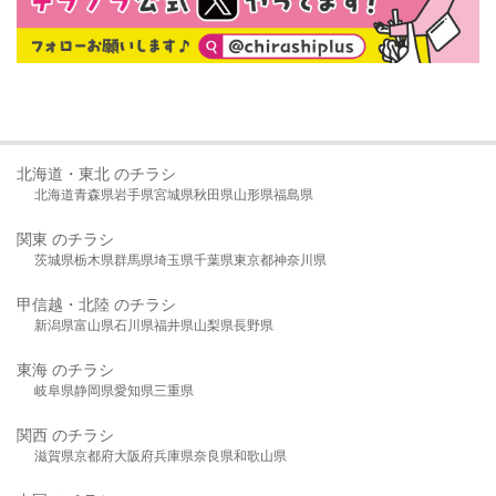
北海道・東北 のチラシ
北海道
青森県
岩手県
宮城県
秋田県
山形県
福島県
関東 のチラシ
茨城県
栃木県
群馬県
埼玉県
千葉県
東京都
神奈川県
甲信越・北陸 のチラシ
新潟県
富山県
石川県
福井県
山梨県
長野県
東海 のチラシ
岐阜県
静岡県
愛知県
三重県
関西 のチラシ
滋賀県
京都府
大阪府
兵庫県
奈良県
和歌山県