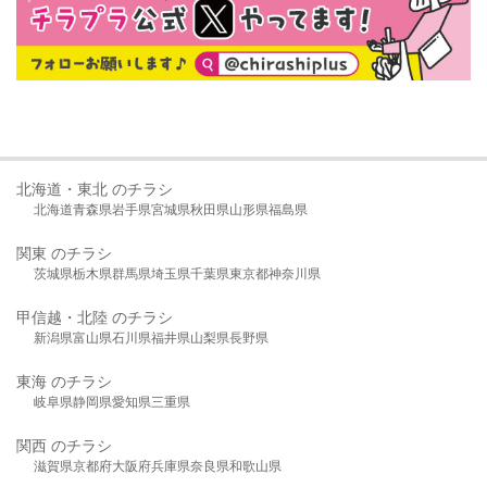
北海道・東北 のチラシ
北海道
青森県
岩手県
宮城県
秋田県
山形県
福島県
関東 のチラシ
茨城県
栃木県
群馬県
埼玉県
千葉県
東京都
神奈川県
甲信越・北陸 のチラシ
新潟県
富山県
石川県
福井県
山梨県
長野県
東海 のチラシ
岐阜県
静岡県
愛知県
三重県
関西 のチラシ
滋賀県
京都府
大阪府
兵庫県
奈良県
和歌山県