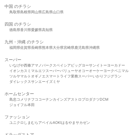
中国 のチラシ
鳥取県
島根県
岡山県
広島県
山口県
四国 のチラシ
徳島県
香川県
愛媛県
高知県
九州・沖縄 のチラシ
福岡県
佐賀県
長崎県
熊本県
大分県
宮崎県
鹿児島県
沖縄県
スーパー
いなげや
西條
アマノパークス
ベイシア
ビッグヨーサン
イトーヨーカドー
イオン
カスミ
マルエツ
スーパーバリュー
ヤオコー
オーケー
ヨークベニマル
ツルヤ
マルト
オギノ
エスマート
ライフ
業務スーパー
いかり
フジグラン
ダイレックス
サンエー
イズミヤ
ホームセンター
島忠
コメリ
ナフコ
コーナン
カインズ
アストロプロダクツ
DCM
ジョイフル本田
ファッション
ユニクロ
しまむら
アベイル
AOKI
はるやま
サカゼン
ドラッグストア