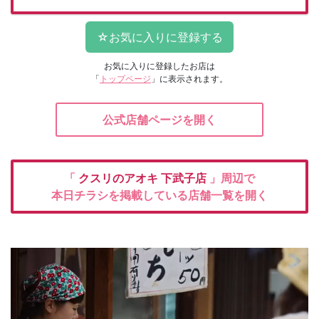
お気に入りに登録したお店は
「
トップページ
」に表示されます。
公式店舗ページを開く
「
クスリのアオキ
下武子店
」周辺で
本日チラシを掲載している店舗一覧を開く