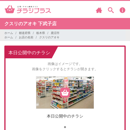
クスリのアオキ
下武子店
ホーム
都道府県
栃木県
鹿沼市
ホーム
お店の名前
クスリのアオキ
本日公開中のチラシ
画像はイメージです。
画像をクリックするとチラシが開きます。
本日公開中のチラシ