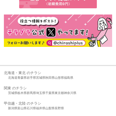
北海道・東北 のチラシ
北海道
青森県
岩手県
宮城県
秋田県
山形県
福島県
関東 のチラシ
茨城県
栃木県
群馬県
埼玉県
千葉県
東京都
神奈川県
甲信越・北陸 のチラシ
新潟県
富山県
石川県
福井県
山梨県
長野県