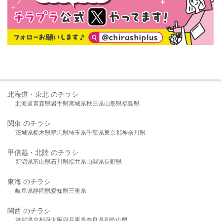
北海道・東北 のチラシ
北海道
青森県
岩手県
宮城県
秋田県
山形県
福島県
関東 のチラシ
茨城県
栃木県
群馬県
埼玉県
千葉県
東京都
神奈川県
甲信越・北陸 のチラシ
新潟県
富山県
石川県
福井県
山梨県
長野県
東海 のチラシ
岐阜県
静岡県
愛知県
三重県
関西 のチラシ
滋賀県
京都府
大阪府
兵庫県
奈良県
和歌山県