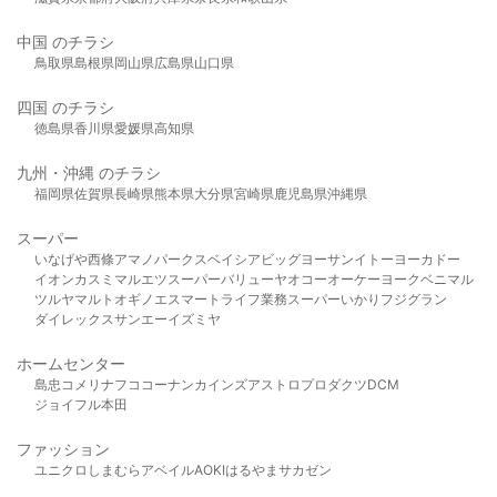
中国 のチラシ
鳥取県
島根県
岡山県
広島県
山口県
四国 のチラシ
徳島県
香川県
愛媛県
高知県
九州・沖縄 のチラシ
福岡県
佐賀県
長崎県
熊本県
大分県
宮崎県
鹿児島県
沖縄県
スーパー
いなげや
西條
アマノパークス
ベイシア
ビッグヨーサン
イトーヨーカドー
イオン
カスミ
マルエツ
スーパーバリュー
ヤオコー
オーケー
ヨークベニマル
ツルヤ
マルト
オギノ
エスマート
ライフ
業務スーパー
いかり
フジグラン
ダイレックス
サンエー
イズミヤ
ホームセンター
島忠
コメリ
ナフコ
コーナン
カインズ
アストロプロダクツ
DCM
ジョイフル本田
ファッション
ユニクロ
しまむら
アベイル
AOKI
はるやま
サカゼン