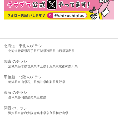
北海道・東北 のチラシ
北海道
青森県
岩手県
宮城県
秋田県
山形県
福島県
関東 のチラシ
茨城県
栃木県
群馬県
埼玉県
千葉県
東京都
神奈川県
甲信越・北陸 のチラシ
新潟県
富山県
石川県
福井県
山梨県
長野県
東海 のチラシ
岐阜県
静岡県
愛知県
三重県
関西 のチラシ
滋賀県
京都府
大阪府
兵庫県
奈良県
和歌山県