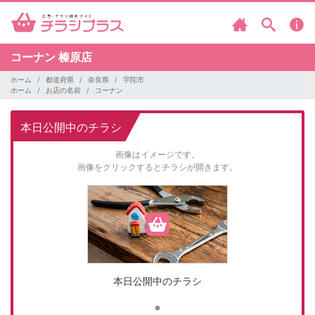
コーナン
榛原店
ホーム
都道府県
奈良県
宇陀市
ホーム
お店の名前
コーナン
本日公開中のチラシ
画像はイメージです。
画像をクリックするとチラシが開きます。
本日公開中のチラシ