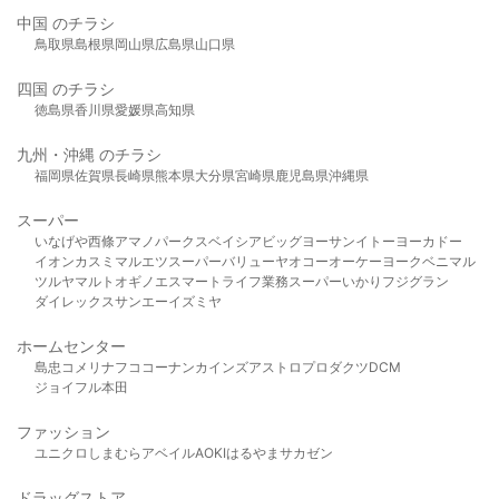
中国 のチラシ
鳥取県
島根県
岡山県
広島県
山口県
四国 のチラシ
徳島県
香川県
愛媛県
高知県
九州・沖縄 のチラシ
福岡県
佐賀県
長崎県
熊本県
大分県
宮崎県
鹿児島県
沖縄県
スーパー
いなげや
西條
アマノパークス
ベイシア
ビッグヨーサン
イトーヨーカドー
イオン
カスミ
マルエツ
スーパーバリュー
ヤオコー
オーケー
ヨークベニマル
ツルヤ
マルト
オギノ
エスマート
ライフ
業務スーパー
いかり
フジグラン
ダイレックス
サンエー
イズミヤ
ホームセンター
島忠
コメリ
ナフコ
コーナン
カインズ
アストロプロダクツ
DCM
ジョイフル本田
ファッション
ユニクロ
しまむら
アベイル
AOKI
はるやま
サカゼン
ドラッグストア