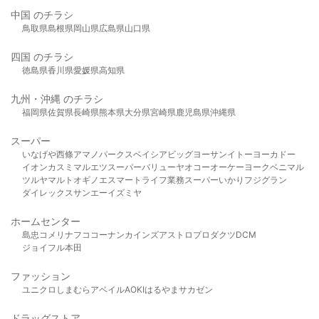
中国 のチラシ
鳥取県
島根県
岡山県
広島県
山口県
四国 のチラシ
徳島県
香川県
愛媛県
高知県
九州・沖縄 のチラシ
福岡県
佐賀県
長崎県
熊本県
大分県
宮崎県
鹿児島県
沖縄県
スーパー
いなげや
西條
アマノパークス
ベイシア
ビッグヨーサン
イトーヨーカドー
イオン
カスミ
マルエツ
スーパーバリュー
ヤオコー
オーケー
ヨークベニマル
ツルヤ
マルト
オギノ
エスマート
ライフ
業務スーパー
いかり
フジグラン
ダイレックス
サンエー
イズミヤ
ホームセンター
島忠
コメリ
ナフコ
コーナン
カインズ
アストロプロダクツ
DCM
ジョイフル本田
ファッション
ユニクロ
しまむら
アベイル
AOKI
はるやま
サカゼン
ドラッグストア