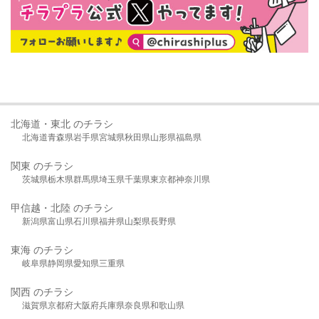
北海道・東北 のチラシ
北海道
青森県
岩手県
宮城県
秋田県
山形県
福島県
関東 のチラシ
茨城県
栃木県
群馬県
埼玉県
千葉県
東京都
神奈川県
甲信越・北陸 のチラシ
新潟県
富山県
石川県
福井県
山梨県
長野県
東海 のチラシ
岐阜県
静岡県
愛知県
三重県
関西 のチラシ
滋賀県
京都府
大阪府
兵庫県
奈良県
和歌山県