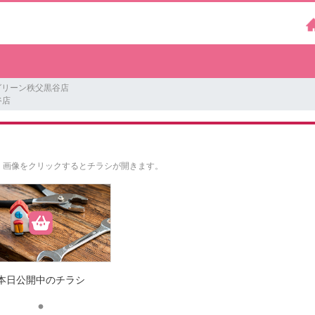
グリーン秩父黒谷店
谷店
。
画像をクリックするとチラシが開きます。
本日公開中のチラシ