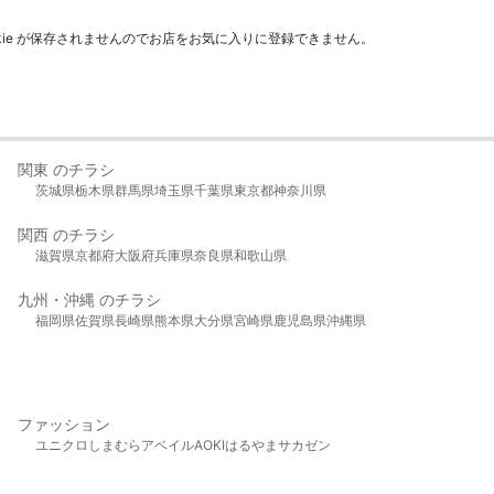
kie が保存されませんのでお店をお気に入りに登録できません。
関東 のチラシ
茨城県
栃木県
群馬県
埼玉県
千葉県
東京都
神奈川県
関西 のチラシ
滋賀県
京都府
大阪府
兵庫県
奈良県
和歌山県
九州・沖縄 のチラシ
福岡県
佐賀県
長崎県
熊本県
大分県
宮崎県
鹿児島県
沖縄県
ファッション
ユニクロ
しまむら
アベイル
AOKI
はるやま
サカゼン