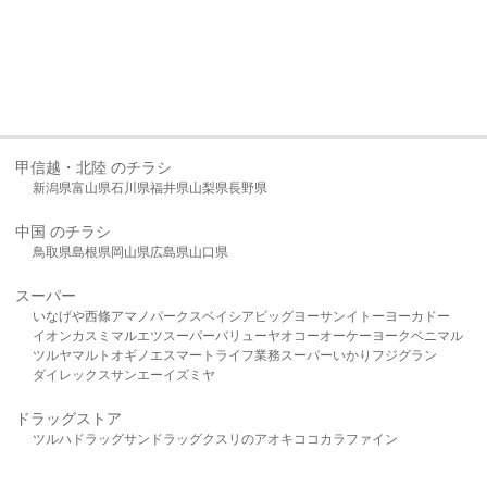
甲信越・北陸 のチラシ
新潟県
富山県
石川県
福井県
山梨県
長野県
中国 のチラシ
鳥取県
島根県
岡山県
広島県
山口県
スーパー
いなげや
西條
アマノパークス
ベイシア
ビッグヨーサン
イトーヨーカドー
イオン
カスミ
マルエツ
スーパーバリュー
ヤオコー
オーケー
ヨークベニマル
ツルヤ
マルト
オギノ
エスマート
ライフ
業務スーパー
いかり
フジグラン
ダイレックス
サンエー
イズミヤ
ドラッグストア
ツルハドラッグ
サンドラッグ
クスリのアオキ
ココカラファイン