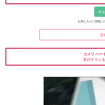
お気に入りに登録し
公
「
コメリ
ハー
本日チラシ