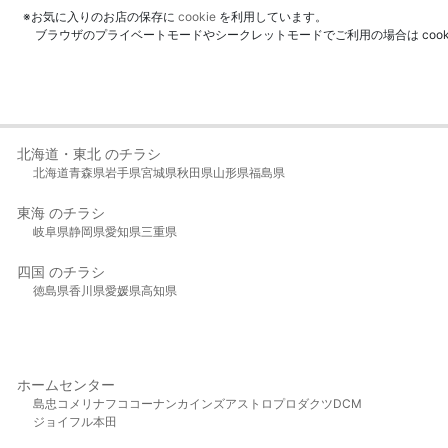
※お気に入りのお店の保存に
cookie
を利用しています。
ブラウザのプライベートモードやシークレットモードでご利用の場合は coo
北海道・東北 のチラシ
北海道
青森県
岩手県
宮城県
秋田県
山形県
福島県
東海 のチラシ
岐阜県
静岡県
愛知県
三重県
四国 のチラシ
徳島県
香川県
愛媛県
高知県
ホームセンター
島忠
コメリ
ナフコ
コーナン
カインズ
アストロプロダクツ
DCM
ジョイフル本田