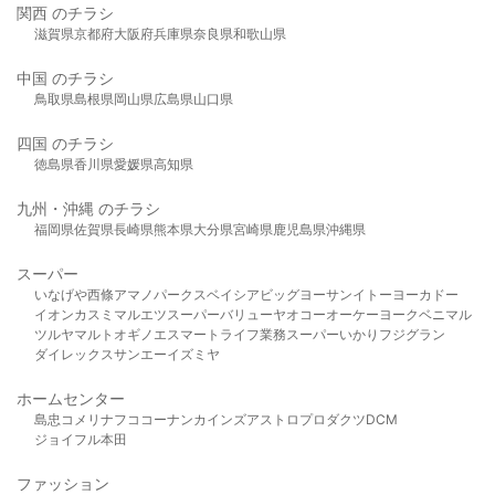
関西 のチラシ
滋賀県
京都府
大阪府
兵庫県
奈良県
和歌山県
中国 のチラシ
鳥取県
島根県
岡山県
広島県
山口県
四国 のチラシ
徳島県
香川県
愛媛県
高知県
九州・沖縄 のチラシ
福岡県
佐賀県
長崎県
熊本県
大分県
宮崎県
鹿児島県
沖縄県
スーパー
いなげや
西條
アマノパークス
ベイシア
ビッグヨーサン
イトーヨーカドー
イオン
カスミ
マルエツ
スーパーバリュー
ヤオコー
オーケー
ヨークベニマル
ツルヤ
マルト
オギノ
エスマート
ライフ
業務スーパー
いかり
フジグラン
ダイレックス
サンエー
イズミヤ
ホームセンター
島忠
コメリ
ナフコ
コーナン
カインズ
アストロプロダクツ
DCM
ジョイフル本田
ファッション