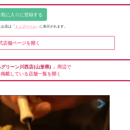
たお店は
「
トップページ
」に表示されます。
式店舗ページを開く
&グリーン川西店(山形県)
」周辺で
を掲載している店舗一覧を開く