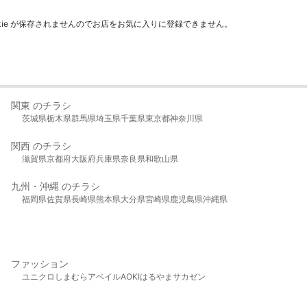
kie が保存されませんのでお店をお気に入りに登録できません。
関東 のチラシ
茨城県
栃木県
群馬県
埼玉県
千葉県
東京都
神奈川県
関西 のチラシ
滋賀県
京都府
大阪府
兵庫県
奈良県
和歌山県
九州・沖縄 のチラシ
福岡県
佐賀県
長崎県
熊本県
大分県
宮崎県
鹿児島県
沖縄県
ファッション
ユニクロ
しまむら
アベイル
AOKI
はるやま
サカゼン