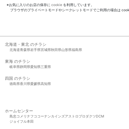
※お気に入りのお店の保存に
cookie
を利用しています。
ブラウザのプライベートモードやシークレットモードでご利用の場合は coo
北海道・東北 のチラシ
北海道
青森県
岩手県
宮城県
秋田県
山形県
福島県
東海 のチラシ
岐阜県
静岡県
愛知県
三重県
四国 のチラシ
徳島県
香川県
愛媛県
高知県
ホームセンター
島忠
コメリ
ナフコ
コーナン
カインズ
アストロプロダクツ
DCM
ジョイフル本田