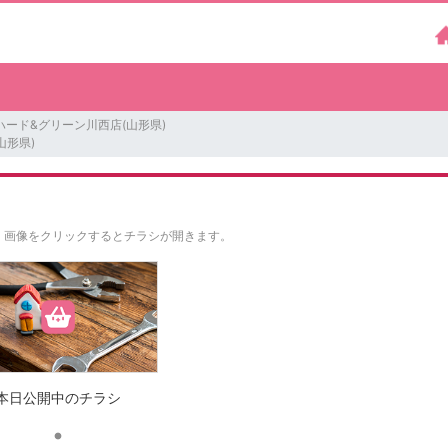
ハード&グリーン川西店(山形県)
山形県)
。
画像をクリックするとチラシが開きます。
本日公開中のチラシ