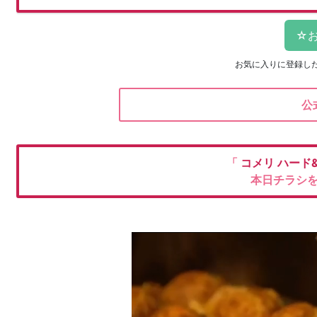
お気に入りに登録し
公
「
コメリ
ハード
本日チラシ