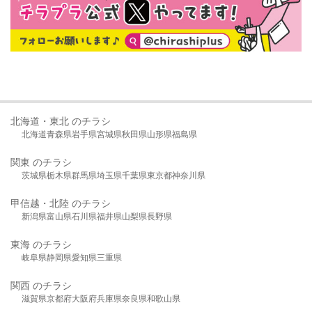
北海道・東北 のチラシ
北海道
青森県
岩手県
宮城県
秋田県
山形県
福島県
関東 のチラシ
茨城県
栃木県
群馬県
埼玉県
千葉県
東京都
神奈川県
甲信越・北陸 のチラシ
新潟県
富山県
石川県
福井県
山梨県
長野県
東海 のチラシ
岐阜県
静岡県
愛知県
三重県
関西 のチラシ
滋賀県
京都府
大阪府
兵庫県
奈良県
和歌山県