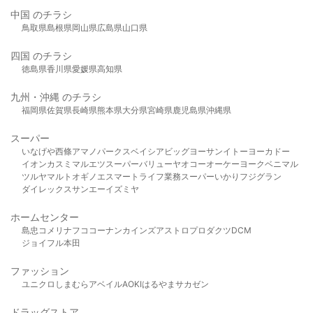
中国 のチラシ
鳥取県
島根県
岡山県
広島県
山口県
四国 のチラシ
徳島県
香川県
愛媛県
高知県
九州・沖縄 のチラシ
福岡県
佐賀県
長崎県
熊本県
大分県
宮崎県
鹿児島県
沖縄県
スーパー
いなげや
西條
アマノパークス
ベイシア
ビッグヨーサン
イトーヨーカドー
イオン
カスミ
マルエツ
スーパーバリュー
ヤオコー
オーケー
ヨークベニマル
ツルヤ
マルト
オギノ
エスマート
ライフ
業務スーパー
いかり
フジグラン
ダイレックス
サンエー
イズミヤ
ホームセンター
島忠
コメリ
ナフコ
コーナン
カインズ
アストロプロダクツ
DCM
ジョイフル本田
ファッション
ユニクロ
しまむら
アベイル
AOKI
はるやま
サカゼン
ドラッグストア