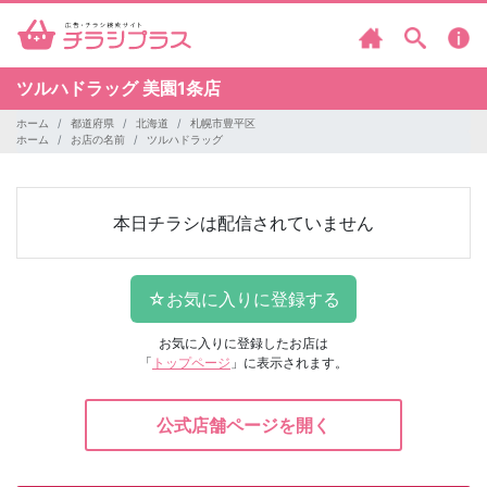
ツルハドラッグ
美園1条店
ホーム
都道府県
北海道
札幌市豊平区
ホーム
お店の名前
ツルハドラッグ
本日チラシは配信されていません
お気に入りに登録したお店は
「
トップページ
」に表示されます。
公式店舗ページを開く