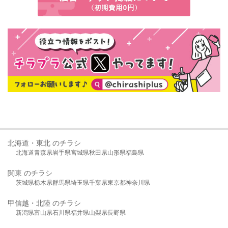
北海道・東北 のチラシ
北海道
青森県
岩手県
宮城県
秋田県
山形県
福島県
関東 のチラシ
茨城県
栃木県
群馬県
埼玉県
千葉県
東京都
神奈川県
甲信越・北陸 のチラシ
新潟県
富山県
石川県
福井県
山梨県
長野県