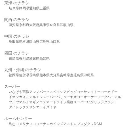
東海 のチラシ
岐阜県
静岡県
愛知県
三重県
関西 のチラシ
滋賀県
京都府
大阪府
兵庫県
奈良県
和歌山県
中国 のチラシ
鳥取県
島根県
岡山県
広島県
山口県
四国 のチラシ
徳島県
香川県
愛媛県
高知県
九州・沖縄 のチラシ
福岡県
佐賀県
長崎県
熊本県
大分県
宮崎県
鹿児島県
沖縄県
スーパー
いなげや
西條
アマノパークス
ベイシア
ビッグヨーサン
イトーヨーカドー
イオン
カスミ
マルエツ
スーパーバリュー
ヤオコー
オーケー
ヨークベニマル
ツルヤ
マルト
オギノ
エスマート
ライフ
業務スーパー
いかり
フジグラン
ダイレックス
サンエー
イズミヤ
ホームセンター
島忠
コメリ
ナフコ
コーナン
カインズ
アストロプロダクツ
DCM