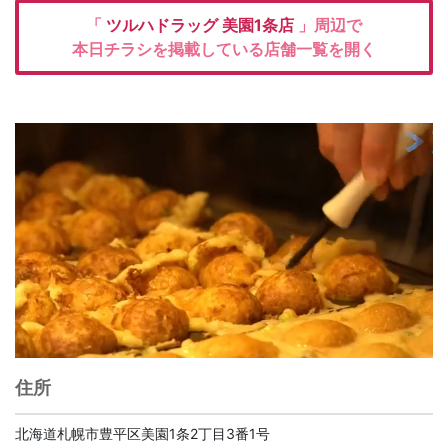
「
ツルハドラッグ
美園1条店
」周辺で
本日チラシを掲載している店舗一覧を開く
住所
北海道札幌市豊平区美園1条2丁目3番1号