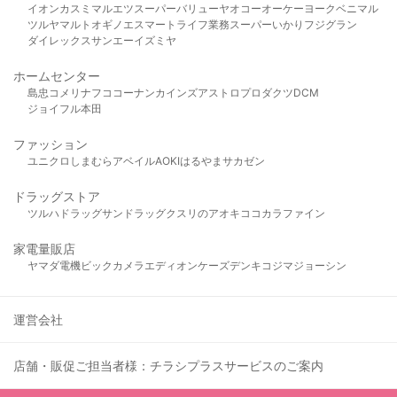
イオン
カスミ
マルエツ
スーパーバリュー
ヤオコー
オーケー
ヨークベニマル
ツルヤ
マルト
オギノ
エスマート
ライフ
業務スーパー
いかり
フジグラン
ダイレックス
サンエー
イズミヤ
ホームセンター
島忠
コメリ
ナフコ
コーナン
カインズ
アストロプロダクツ
DCM
ジョイフル本田
ファッション
ユニクロ
しまむら
アベイル
AOKI
はるやま
サカゼン
ドラッグストア
ツルハドラッグ
サンドラッグ
クスリのアオキ
ココカラファイン
家電量販店
ヤマダ電機
ビックカメラ
エディオン
ケーズデンキ
コジマ
ジョーシン
運営会社
店舗・販促ご担当者様：チラシプラスサービスのご案内