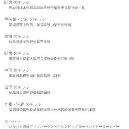
関東 のチラシ
茨城県
栃木県
群馬県
埼玉県
千葉県
東京都
神奈川県
甲信越・北陸 のチラシ
新潟県
富山県
石川県
福井県
山梨県
長野県
東海 のチラシ
岐阜県
静岡県
愛知県
三重県
関西 のチラシ
滋賀県
京都府
大阪府
兵庫県
奈良県
和歌山県
中国 のチラシ
鳥取県
島根県
岡山県
広島県
山口県
四国 のチラシ
徳島県
香川県
愛媛県
高知県
九州・沖縄 のチラシ
福岡県
佐賀県
長崎県
熊本県
大分県
宮崎県
鹿児島県
沖縄県
スーパー
いなげや
西條
アマノパークス
ベイシア
ビッグヨーサン
イトーヨーカドー