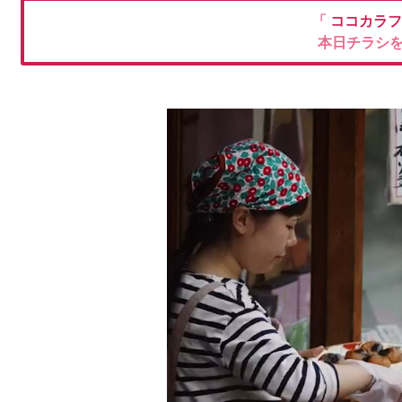
「
ココカラ
本日チラシ