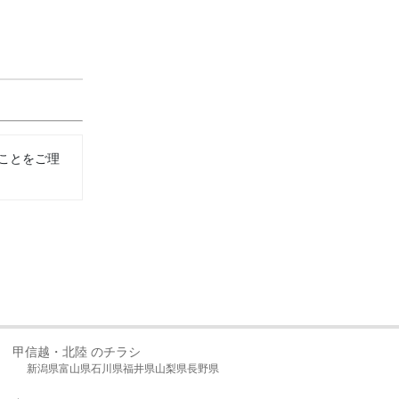
ことをご理
甲信越・北陸 のチラシ
新潟県
富山県
石川県
福井県
山梨県
長野県