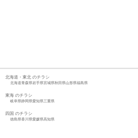
北海道・東北 のチラシ
北海道
青森県
岩手県
宮城県
秋田県
山形県
福島県
東海 のチラシ
岐阜県
静岡県
愛知県
三重県
四国 のチラシ
徳島県
香川県
愛媛県
高知県