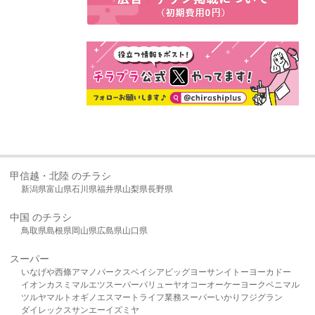
甲信越・北陸 のチラシ
新潟県
富山県
石川県
福井県
山梨県
長野県
中国 のチラシ
鳥取県
島根県
岡山県
広島県
山口県
スーパー
いなげや
西條
アマノパークス
ベイシア
ビッグヨーサン
イトーヨーカドー
イオン
カスミ
マルエツ
スーパーバリュー
ヤオコー
オーケー
ヨークベニマル
ツルヤ
マルト
オギノ
エスマート
ライフ
業務スーパー
いかり
フジグラン
ダイレックス
サンエー
イズミヤ