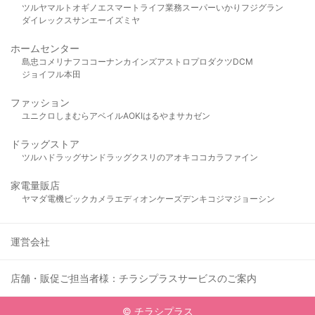
ツルヤ
マルト
オギノ
エスマート
ライフ
業務スーパー
いかり
フジグラン
ダイレックス
サンエー
イズミヤ
ホームセンター
島忠
コメリ
ナフコ
コーナン
カインズ
アストロプロダクツ
DCM
ジョイフル本田
ファッション
ユニクロ
しまむら
アベイル
AOKI
はるやま
サカゼン
ドラッグストア
ツルハドラッグ
サンドラッグ
クスリのアオキ
ココカラファイン
家電量販店
ヤマダ電機
ビックカメラ
エディオン
ケーズデンキ
コジマ
ジョーシン
運営会社
店舗・販促ご担当者様：チラシプラスサービスのご案内
© チラシプラス