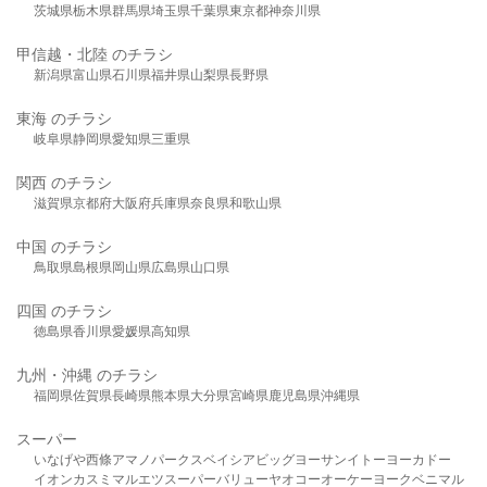
茨城県
栃木県
群馬県
埼玉県
千葉県
東京都
神奈川県
甲信越・北陸 のチラシ
新潟県
富山県
石川県
福井県
山梨県
長野県
東海 のチラシ
岐阜県
静岡県
愛知県
三重県
関西 のチラシ
滋賀県
京都府
大阪府
兵庫県
奈良県
和歌山県
中国 のチラシ
鳥取県
島根県
岡山県
広島県
山口県
四国 のチラシ
徳島県
香川県
愛媛県
高知県
九州・沖縄 のチラシ
福岡県
佐賀県
長崎県
熊本県
大分県
宮崎県
鹿児島県
沖縄県
スーパー
いなげや
西條
アマノパークス
ベイシア
ビッグヨーサン
イトーヨーカドー
イオン
カスミ
マルエツ
スーパーバリュー
ヤオコー
オーケー
ヨークベニマル