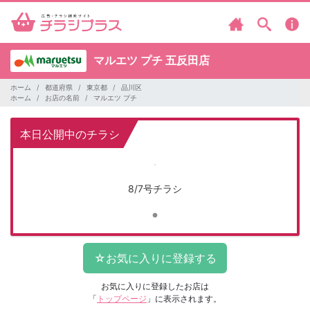
マルエツ プチ
五反田店
ホーム
都道府県
東京都
品川区
ホーム
お店の名前
マルエツ プチ
本日公開中のチラシ
8/7号チラシ
お気に入りに登録したお店は
「
トップページ
」に表示されます。