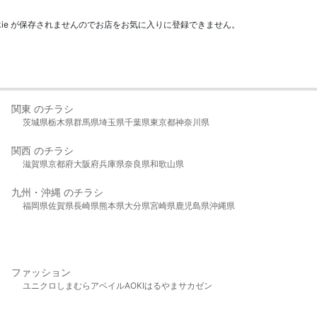
kie が保存されませんのでお店をお気に入りに登録できません。
関東 のチラシ
茨城県
栃木県
群馬県
埼玉県
千葉県
東京都
神奈川県
関西 のチラシ
滋賀県
京都府
大阪府
兵庫県
奈良県
和歌山県
九州・沖縄 のチラシ
福岡県
佐賀県
長崎県
熊本県
大分県
宮崎県
鹿児島県
沖縄県
ファッション
ユニクロ
しまむら
アベイル
AOKI
はるやま
サカゼン