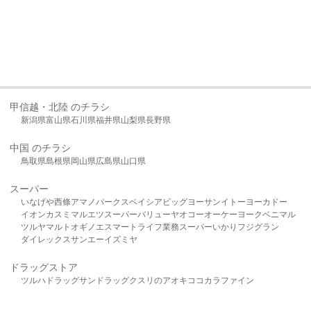
甲信越・北陸 のチラシ
新潟県
富山県
石川県
福井県
山梨県
長野県
中国 のチラシ
鳥取県
島根県
岡山県
広島県
山口県
スーパー
いなげや
西條
アマノパークス
ベイシア
ビッグヨーサン
イトーヨーカドー
イオン
カスミ
マルエツ
スーパーバリュー
ヤオコー
オーケー
ヨークベニマル
ツルヤ
マルト
オギノ
エスマート
ライフ
業務スーパー
いかり
フジグラン
ダイレックス
サンエー
イズミヤ
ドラッグストア
ツルハドラッグ
サンドラッグ
クスリのアオキ
ココカラファイン