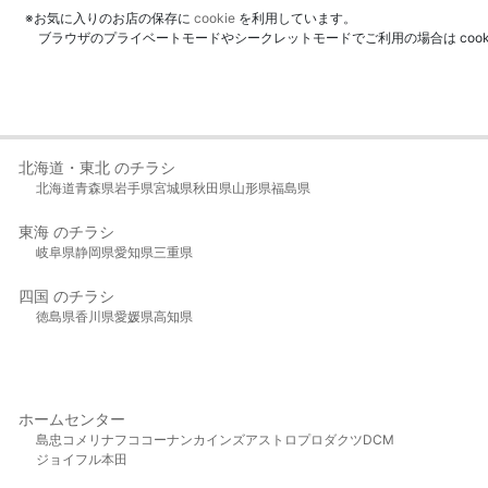
※お気に入りのお店の保存に
cookie
を利用しています。
ブラウザのプライベートモードやシークレットモードでご利用の場合は coo
北海道・東北 のチラシ
北海道
青森県
岩手県
宮城県
秋田県
山形県
福島県
東海 のチラシ
岐阜県
静岡県
愛知県
三重県
四国 のチラシ
徳島県
香川県
愛媛県
高知県
ホームセンター
島忠
コメリ
ナフコ
コーナン
カインズ
アストロプロダクツ
DCM
ジョイフル本田