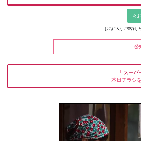
お気に入りに登録し
公
「
スーパ
本日チラシ