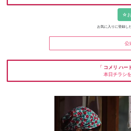
お気に入りに登録し
公
「
コメリ
ハー
本日チラシ