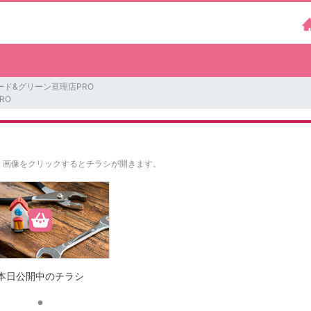
ード&グリーン亘理店PRO
RO
。
画像をクリックするとチラシが開きます。
本日公開中のチラシ