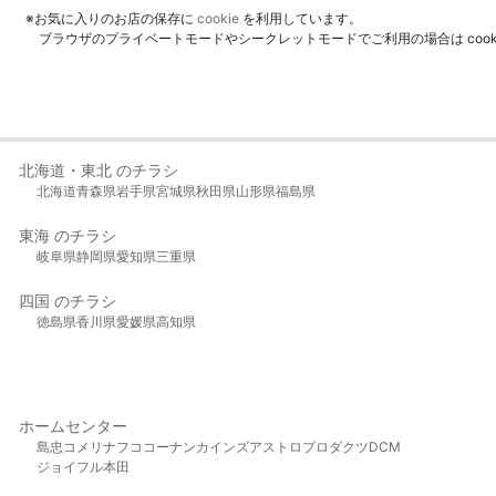
※お気に入りのお店の保存に
cookie
を利用しています。
ブラウザのプライベートモードやシークレットモードでご利用の場合は coo
北海道・東北 のチラシ
北海道
青森県
岩手県
宮城県
秋田県
山形県
福島県
東海 のチラシ
岐阜県
静岡県
愛知県
三重県
四国 のチラシ
徳島県
香川県
愛媛県
高知県
ホームセンター
島忠
コメリ
ナフコ
コーナン
カインズ
アストロプロダクツ
DCM
ジョイフル本田