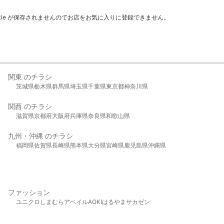
kie が保存されませんのでお店をお気に入りに登録できません。
関東 のチラシ
茨城県
栃木県
群馬県
埼玉県
千葉県
東京都
神奈川県
関西 のチラシ
滋賀県
京都府
大阪府
兵庫県
奈良県
和歌山県
九州・沖縄 のチラシ
福岡県
佐賀県
長崎県
熊本県
大分県
宮崎県
鹿児島県
沖縄県
ファッション
ユニクロ
しまむら
アベイル
AOKI
はるやま
サカゼン