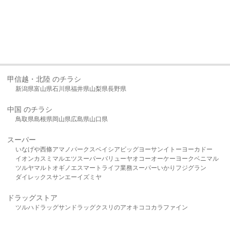
甲信越・北陸 のチラシ
新潟県
富山県
石川県
福井県
山梨県
長野県
中国 のチラシ
鳥取県
島根県
岡山県
広島県
山口県
スーパー
いなげや
西條
アマノパークス
ベイシア
ビッグヨーサン
イトーヨーカドー
イオン
カスミ
マルエツ
スーパーバリュー
ヤオコー
オーケー
ヨークベニマル
ツルヤ
マルト
オギノ
エスマート
ライフ
業務スーパー
いかり
フジグラン
ダイレックス
サンエー
イズミヤ
ドラッグストア
ツルハドラッグ
サンドラッグ
クスリのアオキ
ココカラファイン